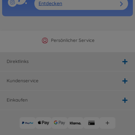
Entdecken
Offizieller Hersteller Shop
Versandkostenfrei ab 25€
Persönlicher Service
Schnelle Lieferung
Direktlinks
Kundenservice
Einkaufen