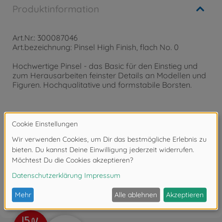
Produktinformation
Art.Nr.: 300087046
Art.bezeichnung: Pinsel High Finish, flach No. 0
Hochwertige Pinsel - das Basic für den Einstieg und
zum Herausarbeiten feinster Details an Modellen und
Figuren. Hochqualitative und formstabile Borsten.
Achtung!
Nicht für Kinder unter 14 Jahren geeignet.
Bewertungen
FAQ