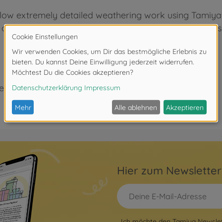
llow extremely detailed weathering work using Tamiya
 and comfortable grip making this tool very easy to u
eeignet.
Hier zum Newslette
Ich möchte den Tamiya Newslett