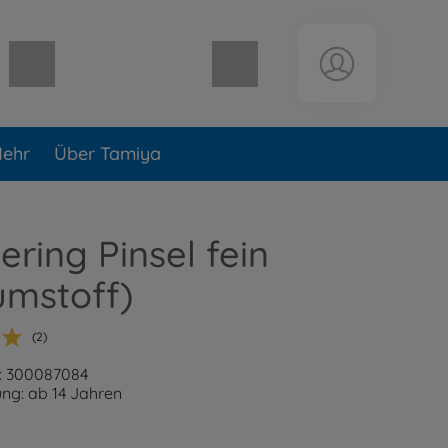
Warenkorb leer
ehr
Über Tamiya
ring Pinsel fein
umstoff)
(2)
: 300087084
ng: ab 14 Jahren