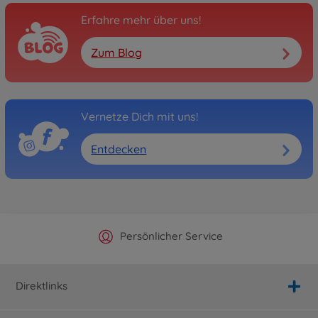
Erfahre mehr über uns!
Zum Blog
Vernetze Dich mit uns!
Entdecken
Offizieller Hersteller Shop
Versandkostenfrei ab 25€
Persönlicher Service
Schnelle Lieferung
Direktlinks