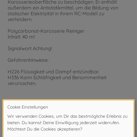
Karosserieoberfläche zu beschädigen. Er enthält
außerdem ein Antistatikmittel, um die Bildung von
statischer Elektrizität in Ihrem RC-Modell zu
verhindern.
Polycarbonat-Karosserie Reiniger
Inhalt: 40 ml
Signalwort Achtung!
Gefahrenhinweise:
H226 Flüssigkeit und Dampf entzündbar.
H336 Kann Schläfrigkeit und Benommenheit
verursachen.
Achtung!
Nicht für Kinder unter 14 Jahren geeignet.
Downloads