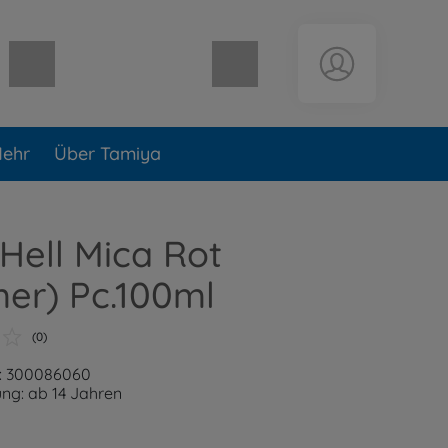
Warenkorb leer
ehr
Über Tamiya
Hell Mica Rot
er) Pc.100ml
(0)
: 300086060
ng: ab 14 Jahren