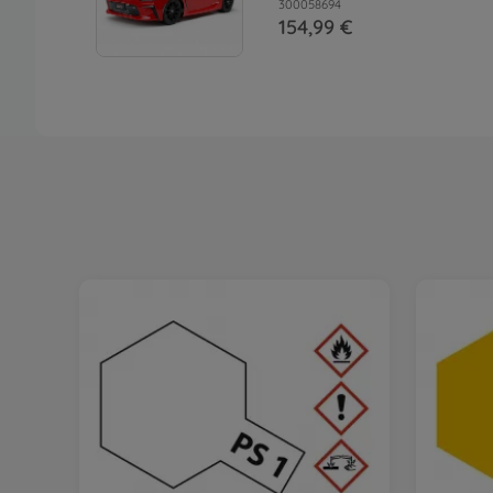
300058694
154,99 €