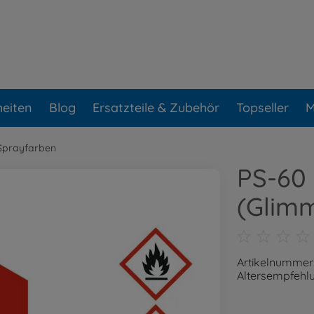
eiten
Blog
Ersatzteile & Zubehör
Topseller
M
Sprayfarben
PS-60 
(Glimm
Artikelnummer
Altersempfehlu