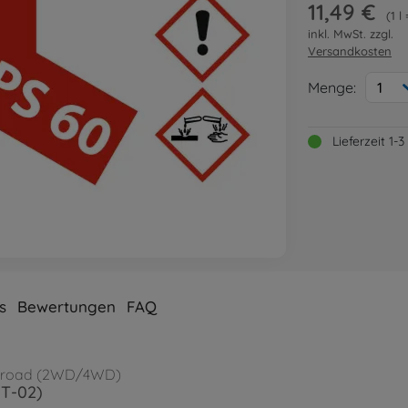
11,49 €
1 l
inkl. MwSt. zzgl.
Versandkosten
Menge:
1
Lieferzeit 1
s
Bewertungen
FAQ
Onroad (2WD/4WD)
TT-02)