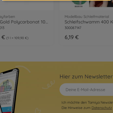
ayfarben
Modellbau Schleifmaterial
PS-13 Gold Polycarbonat 100ml
013
300087147
 €
6,19 €
1 l = 109,90 €
Hier zum Newslette
Ich möchte den Tamiya Newslett
Die Hinweise zum
Datenschutz