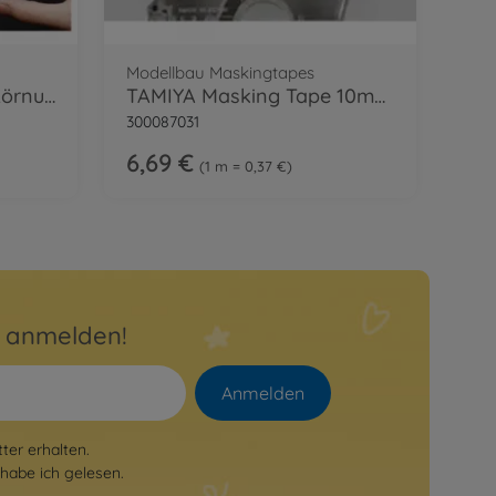
Modellbau Maskingtapes
Schleifschwamm 400 Körnung 114x140mm
TAMIYA Masking Tape 10mm/18m m.Abroller
300087031
6,69 €
1 m = 0,37 €
r anmelden!
Anmelden
er erhalten.
habe ich gelesen.