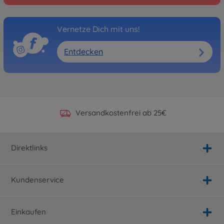
Vernetze Dich mit uns!
Entdecken
Offizieller Hersteller Shop
Versandkostenfrei ab 25€
Persönlicher Service
Schnelle Lieferung
Direktlinks
Kundenservice
Einkaufen