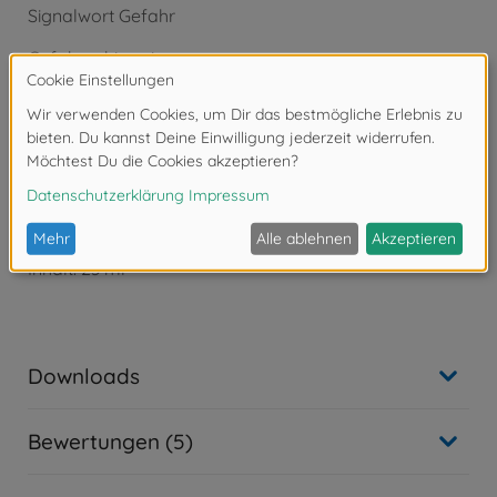
Signalwort Gefahr
Gefahrenhinweise:
- H226: Flüssigkeit und Dampf entzündbar.
- H318: Verursacht schwere Augenschäden.
- H332: Gesundheitsschädlich bei Einatmen.
- H336: Kann Schläfrigkeit und Benommenheit
verursachen.
Tamiya X-Acrylfarbe
X-4 Blau glänzend
Inhalt: 23 ml
Downloads
Bewertungen (5)