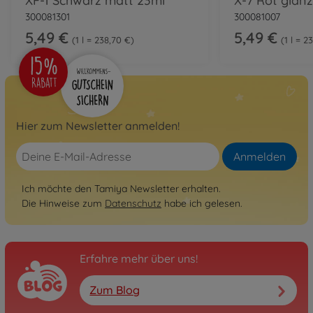
XF-1 Schwarz matt 23ml
X-7 Rot glän
300081301
300081007
5,49 €
5,49 €
1 l = 238,70 €
1 l = 2
Hier zum Newsletter anmelden!
Anmelden
Ich möchte den Tamiya Newsletter erhalten.
Die Hinweise zum
Datenschutz
habe ich gelesen.
Erfahre mehr über uns!
Zum Blog