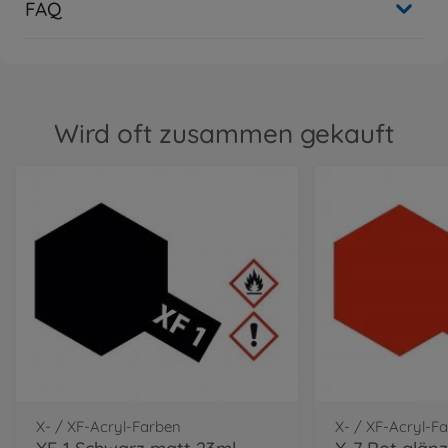
FAQ
Wird oft zusammen gekauft
X- / XF-Acryl-Farben
X- / XF-Acryl-F