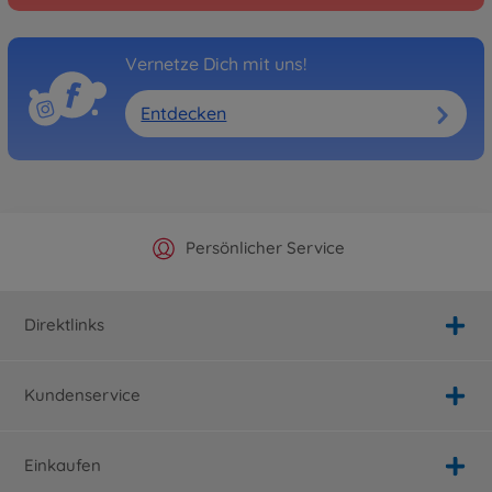
Vernetze Dich mit uns!
Entdecken
Offizieller Hersteller Shop
Versandkostenfrei ab 25€
Persönlicher Service
Schnelle Lieferung
Direktlinks
Kundenservice
Einkaufen