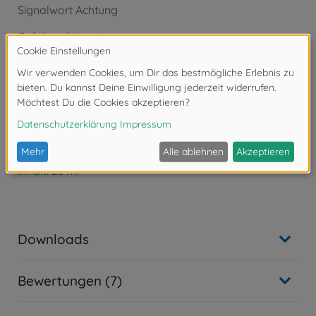
Signalwort Achtung
Gefahrenhinweise:
- H226 Flüssigkeit und Dampf entzündbar.
- H319 Verursacht schwere Augenreizung.
- H332 Gesundheitsschädlich bei Einatmen.
- H336 Kann Schläfrigkeit und Benommenheit
verursachen.
Tamiya XF-Acrylfarbe
XF-61 Dunkelgrün matt
Inhalt: 23 ml
Downloads
Bewertungen (7)