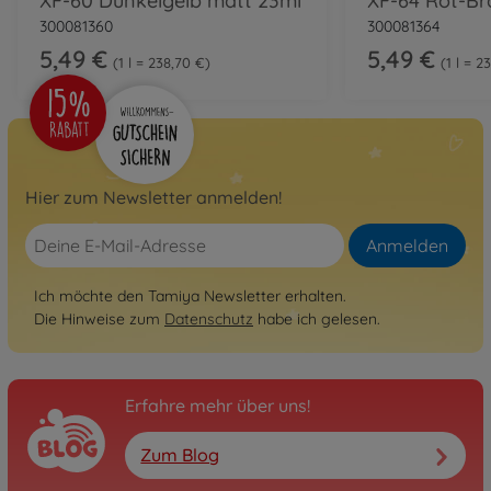
XF-60 Dunkelgelb matt 23ml
XF-64 Rot-Br
300081360
300081364
5,49 €
5,49 €
1 l = 238,70 €
1 l = 2
Hier zum Newsletter anmelden!
Anmelden
Ich möchte den Tamiya Newsletter erhalten.
Die Hinweise zum
Datenschutz
habe ich gelesen.
Erfahre mehr über uns!
Zum Blog