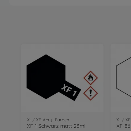
X- / XF-Acryl-Farben
X- / X
XF-1 Schwarz matt 23ml
XF-86