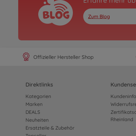
Erfahre mehr üb
Zum Blog
Offizieller Hersteller Shop
Direktlinks
Kundense
Kategorien
Kundeninf
Marken
Widerrufsr
DEALS
Zertifikat
Rheinland
Neuheiten
Ersatzteile & Zubehör
Topseller