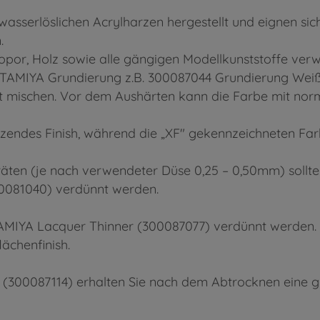
sserlöslichen Acrylharzen hergestellt und eignen sich
.
ropor, Holz sowie alle gängigen Modellkunststoffe ve
(TAMIYA Grundierung z.B. 300087044 Grundierung Weiß) 
 leicht mischen. Vor dem Aushärten kann die Farbe mit
nzendes Finish, während die „XF" gekennzeichneten Far
eräten (je nach verwendeter Düse 0,25 – 0,50mm) sollt
0081040) verdünnt werden.
MIYA Lacquer Thinner (300087077) verdünnt werden. Di
ächenfinish.
 (300087114) erhalten Sie nach dem Abtrocknen eine g