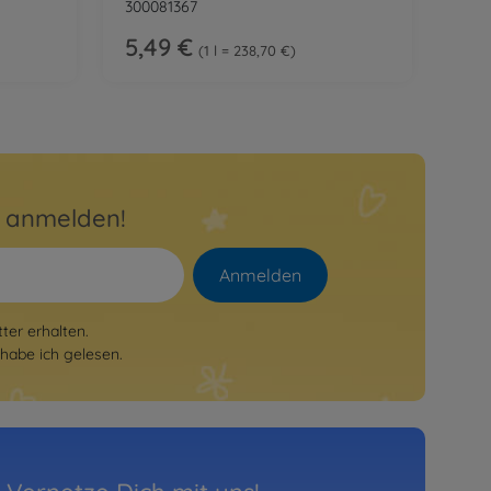
300081367
5,49 €
1 l = 238,70 €
r anmelden!
Anmelden
er erhalten.
habe ich gelesen.