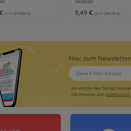
786
300081361
 €
5,49 €
1 l = 379,00 €
1 l = 238,70 €
Hier zum Newslette
Ich möchte den Tamiya Newslett
Die Hinweise zum
Datenschutz