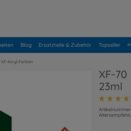
eiten
Blog
Ersatzteile & Zubehör
Topseller
M
/ XF-Acryl-Farben
XF-70
23ml
Artikelnummer
Altersempfehlu