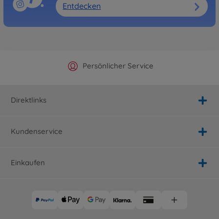
Entdecken
Offizieller Hersteller Shop
Versandkostenfrei ab 25€
Persönlicher Service
Schnelle Lieferung
Direktlinks
Kundenservice
Einkaufen