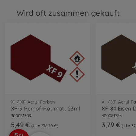
Wird oft zusammen gekauft
X- / XF-Acryl-Farben
X- / XF-Acryl-F
XF-9 Rumpf-Rot matt 23ml
300081309
300081784
5,49 €
3,79 €
1 l = 238,70 €
1 l = 3