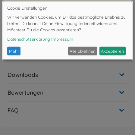
- H226 Flüssigkeit und Dampf entzündbar.
- H319 Verursacht schwere Augenreizung.
- H332 Gesundheitsschädlich bei Einatmen.
- H336 Kann Schläfrigkeit und Benommenheit
verursachen.
Tamiya XF-Acrylfarbe
XF-77 IJN Grau Sasebo Ars.matt
Inhalt: 10 ml
Downloads
Bewertungen
FAQ