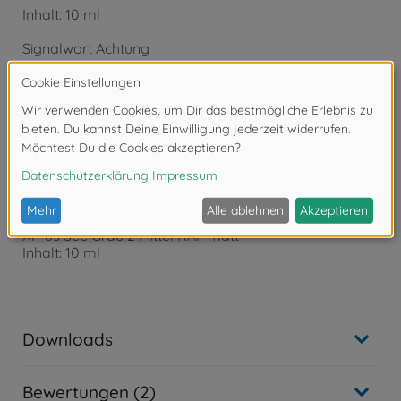
Inhalt: 10 ml
Signalwort Achtung
Gefahrenhinweise:
- H226 Flüssigkeit und Dampf entzündbar.
- H319 Verursacht schwere Augenreizung.
- H332 Gesundheitsschädlich bei Einatmen.
- H336 Kann Schläfrigkeit und Benommenheit
verursachen.
Tamiya XF-Acrylfarbe
XF-83 See Grau 2 Mittel RAF matt
Inhalt: 10 ml
Downloads
Bewertungen (2)