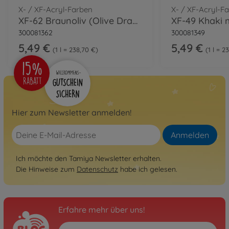
X- / XF-Acryl-Farben
X- / XF-Acryl-F
XF-62 Braunoliv (Olive Drab) matt 23ml
XF-49 Khaki 
300081362
300081349
5,49 €
5,49 €
1 l = 238,70 €
1 l = 2
Hier zum Newsletter anmelden!
Anmelden
Ich möchte den Tamiya Newsletter erhalten.
Die Hinweise zum
Datenschutz
habe ich gelesen.
Erfahre mehr über uns!