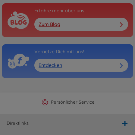
Erfahre mehr über uns!
Zum Blog
Vernetze Dich mit uns!
Entdecken
Offizieller Hersteller Shop
Versandkostenfrei ab 25€
Persönlicher Service
Schnelle Lieferung
Direktlinks