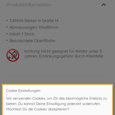
Produktinformation
TAMIYA Sticker in Größe M
Abmessungen: 115x90mm
Inhalt: 1 Stück
Beschichtete Oberfläche
Achtung!
Nicht geeignet für Kinder unter 3
Jahren. Erstickungsgefahr durch Kleinteile.
Produktdetails
- TAMIYA Sticker in Größe M
- Abmessungen: 115x90mm
- Inhalt: 1 Stück