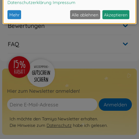
- Beschichtete Oberfläche
Bewertungen
FAQ
Hier zum Newsletter anmelden!
Anmelden
Ich möchte den Tamiya Newsletter erhalten.
Die Hinweise zum
Datenschutz
habe ich gelesen.