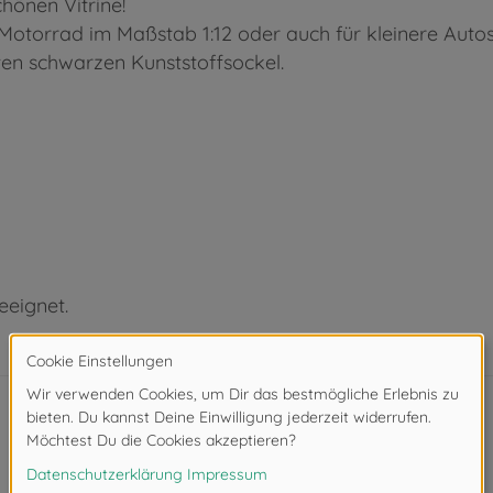
chönen Vitrine!
n Motorrad im Maßstab 1:12 oder auch für kleinere Auto
ten schwarzen Kunststoffsockel.
eeignet.