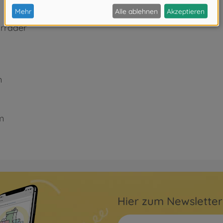
orräder
m
m
Hier zum Newslette