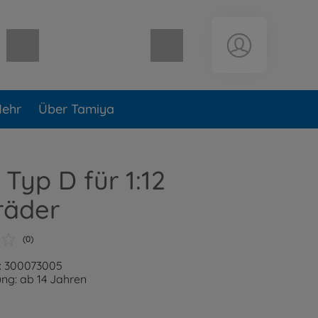
Warenkorb leer
ehr
Über Tamiya
 Typ D für 1:12
räder
(0)
: 300073005
ng: ab 14 Jahren