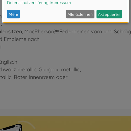
mm
t
chalensitzen, MacPhersonFederbeinen vorn und Schrä
und Embleme nach
i
Englisch
Schwarz metallic, Gungrau metallic,
etallic. Roter Innenraum oder