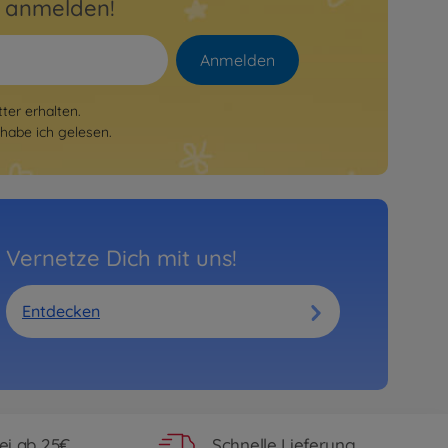
r anmelden!
Anmelden
er erhalten.
habe ich gelesen.
Vernetze Dich mit uns!
Entdecken
ei ab 25€
Schnelle Lieferung