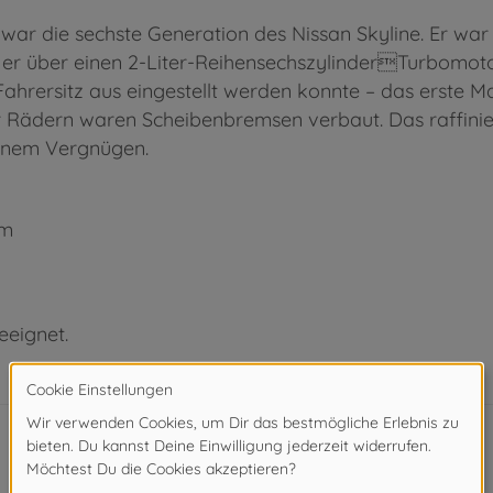
ar die sechste Generation des Nissan Skyline. Er war e
e er über einen 2-Liter-ReihensechszylinderTurbomot
ahrersitz aus eingestellt werden konnte – das erste Ma
er Rädern waren Scheibenbremsen verbaut. Das raffini
einem Vergnügen.
mm
eeignet.