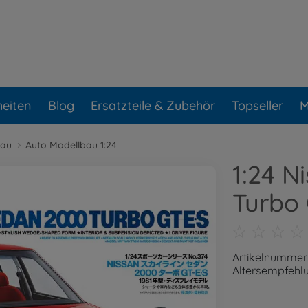
eiten
Blog
Ersatzteile & Zubehör
Topseller
M
bau
Auto Modellbau 1:24
1:24 N
Turbo
Artikelnummer
Altersempfehlu