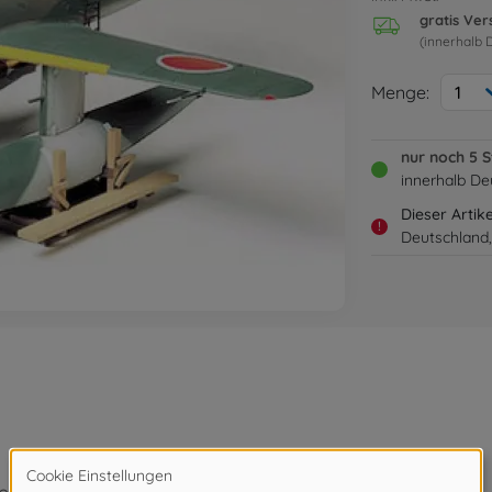
gratis Ve
(innerhalb 
Menge:
1
nur noch 5 
innerhalb De
Dieser Artik
!
Deutschland,