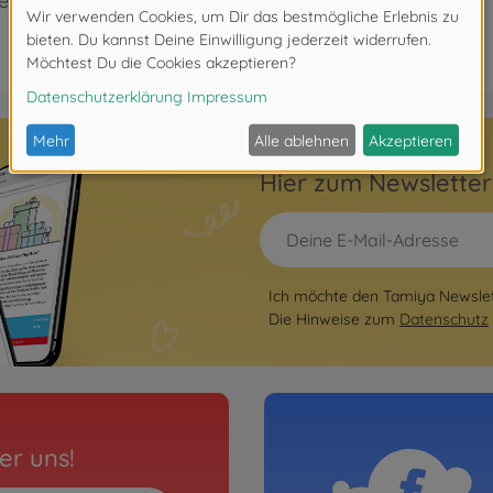
eeignet.
Hier zum Newslette
Ich möchte den Tamiya Newslett
Die Hinweise zum
Datenschutz
er uns!