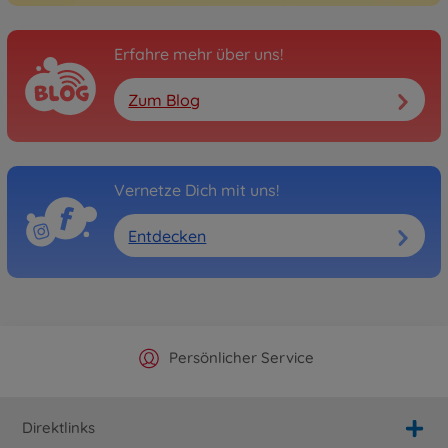
Erfahre mehr über uns!
Zum Blog
Vernetze Dich mit uns!
Entdecken
Offizieller Hersteller Shop
Versandkostenfrei ab 25€
Persönlicher Service
Schnelle Lieferung
Direktlinks