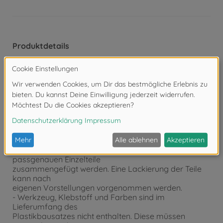
Produktdetails
- Detaillierter Modellbausatz im Maßstab 1:72
- Der qualitativ hochwertige Bausatz von TAMIYA
muss in
Eigenregie montiert werden.
- Der selbstständige Aufbau wird mithilfe einer Schritt
für Schritt
bzw. bebilderten Aufbauanleitung begleitet. Die
Aufbauanleitung
ist selbstverständlich im Lieferumfang enthalten.
- Auf Basis der Aufbauanleitung müssen die
passgenauen Einzelteile
zusammengefügt werden. Eine Lackierung der Teile
kann nach
eigenen Vorstellungen vorgenommen werden.
- Werkzeug, Klebstoff und Farben sind im
Lieferumfang des
Plastikbausatzes nicht enthalten. Diese müssen