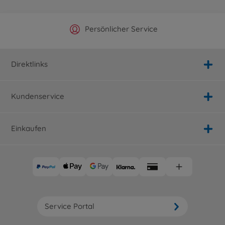
Offizieller Hersteller Shop
Versandkostenfrei ab 25€
Persönlicher Service
Schnelle Lieferung
Direktlinks
Kundenservice
Einkaufen
Service Portal