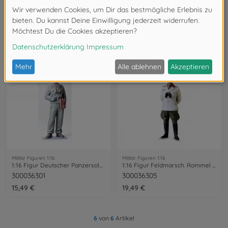
Militär Figuren 1:16
Militär Figuren 1:16
1:16 Fig. Bundeswehr Besatz Leopard (2)
1:16 Figur Deut. Infanterie Soldat
300036309
300036303
22,99 €
18,99 €
Militär Figuren 1:16
Militär Figuren 1:16
1:16 Figur Deutscher Panzersoldat
1:16 Figur Feldmarsch. Rommel Afrika
300036301
300036305
15,49 €
19,49 €
6
von
6
Artikel