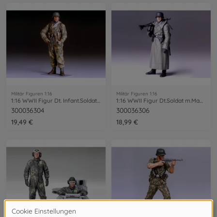
Militär Figuren 1:16
Militär Figuren 1:16
1:16 WWII Figur Dt. Infant.Soldat Winter
1:16 WWII Figur Dt.Soldat m.Mantel u.MG
300036304
300036306
19,49 €
18,99 €