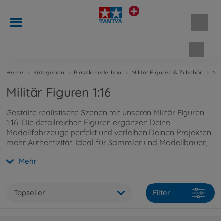
Waren
Home
Kategorien
Plastikmodellbau
Militär Figuren & Zubehör
Mil
Militär Figuren 1:16
Gestalte realistische Szenen mit unseren Militär Figuren
1:16. Die detailreichen Figuren ergänzen Deine
Modellfahrzeuge perfekt und verleihen Deinen Projekten
mehr Authentizität. Ideal für Sammler und Modellbauer,
die Wert auf Genauigkeit legen.
Mehr
Topseller
Filter