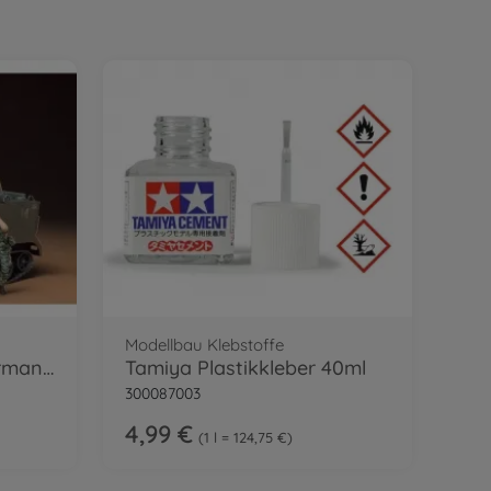
Modellbau Klebstoffe
1:35 US M113 ACAV Sturmangriff (3)
Tamiya Plastikkleber 40ml
300087003
4,99 €
1 l = 124,75 €