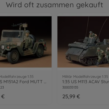
Wird oft zusammen gekauft
 Modellfahrzeuge 1:35
Militär Modellfahrzeuge 1:35
1:35 US M151A2 Ford MUTT Geländew.(1)
123
300035135
 €
25,99 €