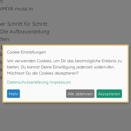
35
TAMIYA muss in
r Schritt für Schritt
. Die Aufbauanleitung
lten.
 passgenauen Einzelteile
er Teile kann nach
en.
Lieferumfang des
ssen optional erworben