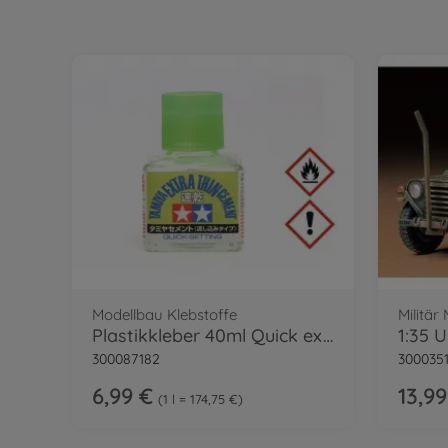
Modellbau Klebstoffe
Militär
Plastikkleber 40ml Quick extrad. Tamiya
300087182
300035
6,99 €
13,99
1 l = 174,75 €