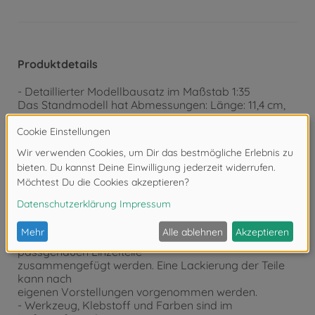
Produktdetails
- Detaillierter Modellbausatz im Maßstab 1:35
Das Standmodell hat Abmessungen: Länge: 11,4 cm,
Breite: 5,5 cm
- Der qualitativ hochwertige Bausatz von TAMIYA
muss in
Eigenregie montiert werden.
- Der selbstständige Aufbau wird mithilfe einer Schritt
für Schritt
bzw. bebilderten Aufbauanleitung begleitet. Die
Aufbauanleitung
ist selbstverständlich im Lieferumfang enthalten.
- Auf Basis der Aufbauanleitung müssen die
passgenauen Einzelteile
zusammengefügt werden. Eine Lackierung der Teile
kann nach
eigenen Vorstellungen vorgenommen werden.
- Werkzeug, Klebstoff und Farben sind im