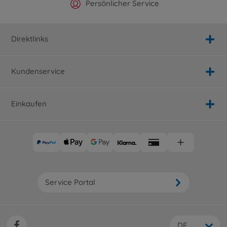
Offizieller Hersteller Shop
Versandkostenfrei ab 25€
Persönlicher Service
Schnelle Lieferung
Direktlinks
Kundenservice
Einkaufen
Service Portal
DE