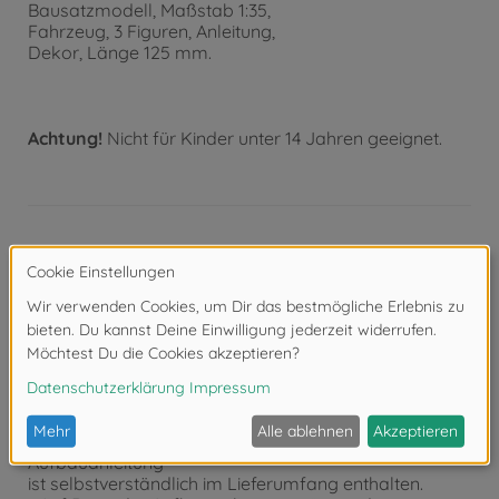
Bausatzmodell, Maßstab 1:35,
Fahrzeug, 3 Figuren, Anleitung,
Dekor, Länge 125 mm.
Achtung!
Nicht für Kinder unter 14 Jahren geeignet.
Produktdetails
- Detaillierter Modellbausatz im Maßstab 1:35
- Der qualitativ hochwertige Bausatz von TAMIYA
muss in
Eigenregie montiert werden.
- Der selbstständige Aufbau wird mithilfe einer Schritt
für Schritt
bzw. bebilderten Aufbauanleitung begleitet. Die
Aufbauanleitung
ist selbstverständlich im Lieferumfang enthalten.