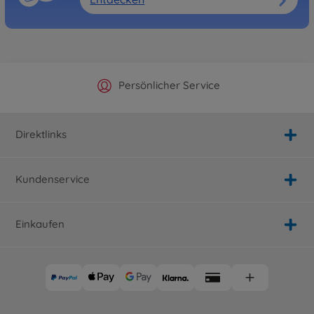
Offizieller Hersteller Shop
Versandkostenfrei ab 25€
Persönlicher Service
Schnelle Lieferung
Direktlinks
Kundenservice
Einkaufen