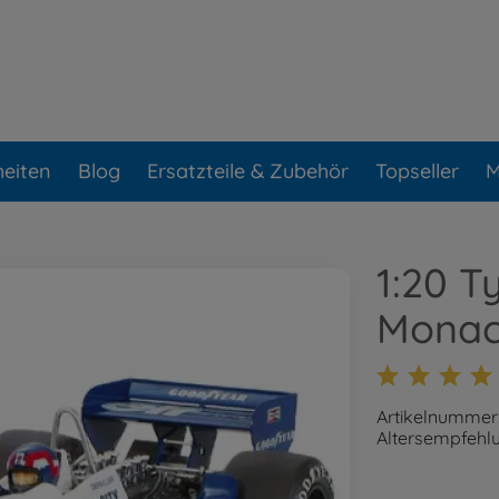
eiten
Blog
Ersatzteile & Zubehör
Topseller
M
1:20 T
Monac
Artikelnummer
Altersempfehlu