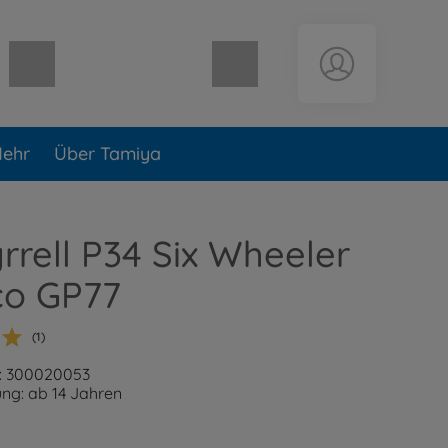
Warenkorb leer
ehr
Über Tamiya
yrrell P34 Six Wheeler
o GP77
(1)
: 300020053
ng: ab 14 Jahren