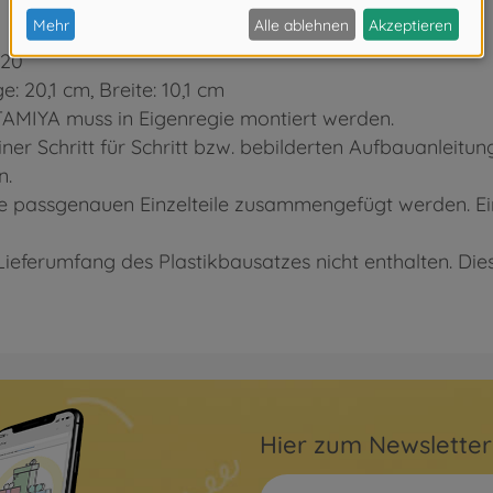
:20
20,1 cm, Breite: 10,1 cm
TAMIYA muss in Eigenregie montiert werden.
ner Schritt für Schritt bzw. bebilderten Aufbauanleitung
n.
e passgenauen Einzelteile zusammengefügt werden. Ei
Lieferumfang des Plastikbausatzes nicht enthalten. Di
Hier zum Newslette