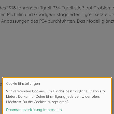
 1976 fahrenden Tyrell P34. Tyrell stieß auf Probleme,
chen Michelin und Goodyear stagnierten. Tyrell setzte
ge Anpassungen des P34 durchführten. Das Modell glän
eeignet.