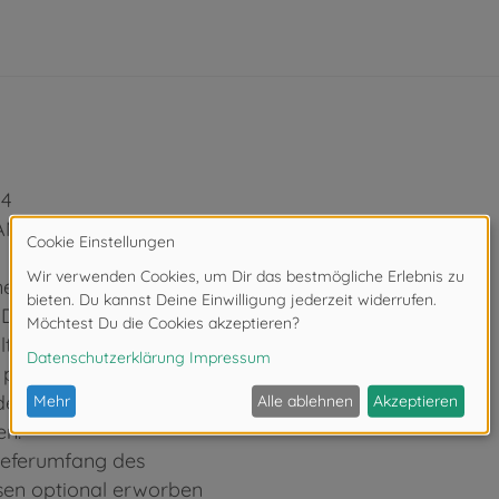
24
TAMIYA muss in
r Schritt für Schritt
. Die Aufbauanleitung
lten.
 passgenauen Einzelteile
er Teile kann nach
en.
Lieferumfang des
ssen optional erworben