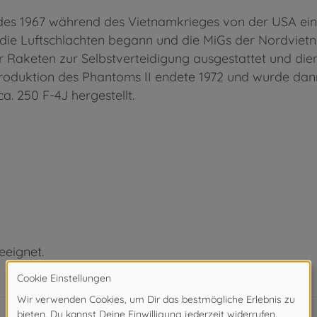
es 1967 während des Vietnamkrieges von der USA ein
die Luftschlachten begann und die MiGs der Nordvietna
aketen zur Selbstverteidigung ausgestattet und dient
 Produktion des Phantoms II endete 1972 und wurde da
. 250 F-4J hergestellt.
eeignet.