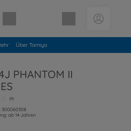
Warenkorb leer
ehr
Über Tamiya
-4J PHANTOM II
ES
(0)
: 300060308
ng: ab 14 Jahren