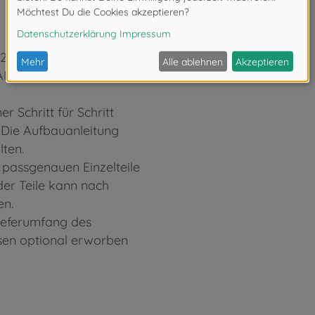
32
TAMIYA muss in
r Schritt für Schritt
. Die Aufbauanleitung
lten.
 passgenauen Einzelteile
er Teile kann nach
en.
Lieferumfang des
ssen optional erworben