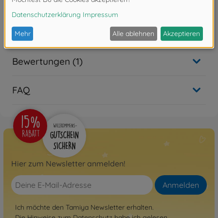
Downloads
Bewertungen (1)
FAQ
Hier zum Newsletter anmelden!
Anmelden
Ich möchte den Tamiya Newsletter erhalten.
Die Hinweise zum
Datenschutz
habe ich gelesen.