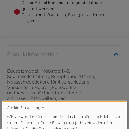
Dieser Artikel kann nur in folgende Länder
geliefert werden:
!
Deutschland, Österreich, Portugal, Niederlande,
Ungarn
Produktinformation
Bausatzmodell, Maßstab 1:48,
Spannweite 648mm, Rumpflänge 443mm,
Nassschiebedekore für 4 verschiedene
Versionen, 5 Figuren, Fahrwerks-
und Abwurfschächte offen oder ge-
schlossen, 2 Propellertypen,
Anleitung
Achtung!
Nicht für Kinder unter 14 Jahren geeignet.