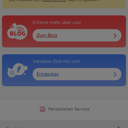
Erfahre mehr über uns!
Zum Blog
Vernetze Dich mit uns!
Entdecken
Offizieller Hersteller Shop
Versandkostenfrei ab 25€
Persönlicher Service
Schnelle Lieferung