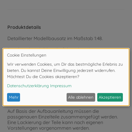
Produktdetails
Detaillierter Modellbausatz im Maßstab 1:48.
Das Standmodell hat die folgenden Abmessungen:
Länge: 210,5 mm
Der qualitativ hochwertige Bausatz von Tamiya muss
in Eigenregie montiert werden.
Der selbstständige Aufbau wird mithilfe einer Schritt-
für-Schritt bzw. bebilderten Aufbauanleitung begleitet.
Die Aufbauanleitung ist selbstverständlich im
Lieferumfang enthalten.
Auf Basis der Aufbauanleitung müssen die
passgenauen Einzelteile zusammengefügt werden.
Eine Lackierung der Teile kann nach eigenen
Vorstellungen vorgenommen werden.