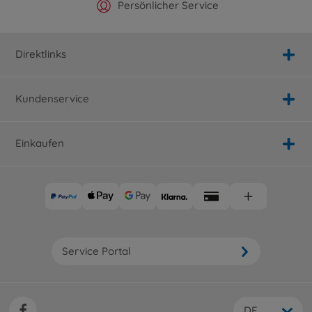
Offizieller Hersteller Shop
Versandkostenfrei ab 25€
Persönlicher Service
Schnelle Lieferung
Direktlinks
Kundenservice
Einkaufen
Service Portal
DE