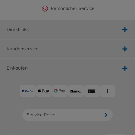
Offizieller Hersteller Shop
Versandkostenfrei ab 25€
Persönlicher Service
Schnelle Lieferung
Direktlinks
Kundenservice
Einkaufen
Service Portal