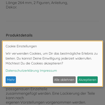
Länge 264 mm, 2 Figuren, Anleitung,
Dekor.
Produktdetails
- Detaillierter Modellbausatz im Maßstab 1:48
- Der qualitativ hochwertige Bausatz von TAMIYA
muss in
Eigenregie montiert werden.
- Der selbstständige Aufbau wird mithilfe einer Schritt
für Schritt
bzw. bebilderten Aufbauanleitung begleitet. Die
Aufbauanleitung
ist selbstverständlich im Lieferumfang enthalten.
- Auf Basis der Aufbauanleitung müssen die
passgenauen Einzelteile
zusammengefügt werden. Eine Lackierung der Teile
kann nach
eigenen Vorstellungen vorgenommen werden.