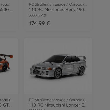
froad
RC Straßenfahrzeuge / Onroad (2WD/4WD)
1:10 RC MB G-Klasse G500 (CC-02)
1:10 RC Mercedes Benz 190E König-Pilsener TT-02
300058752
174,99 €
RC Straßenfahrzeuge / Onroad (2WD/4WD)
RC Straßenfahrzeuge / Onroad (2WD/4WD)
1:10 RC Mercedes-AMG GT3 EVO TT-02
1:10 RC Mitsubishi Lancer Evo V (TT-02)