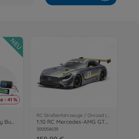
NEU
e - 41 %
RC Straßenfahrzeuge / Onroad (2WD/4WD)
Tamiya 1:10 RC Holiday Buggy Bundle
1:10 RC Mercedes-AMG GT3 (TT-02)
300058639