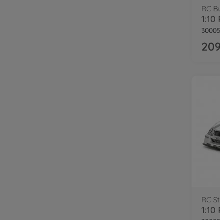
RC B
1:10
30005
209