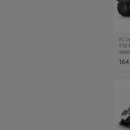
RC G
1:12
30005
164