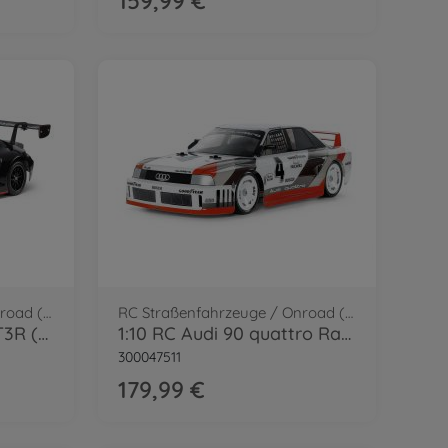
159,99 €
RC Straßenfahrzeuge / Onroad (2WD/4WD)
RC Straßenfahrzeuge / Onroad (2WD/4WD)
1:10 RC Porsche 911 GT3R (992) Lac.TT-02
1:10 RC Audi 90 quattro Racing Lac.TT-02
300047511
179,99 €