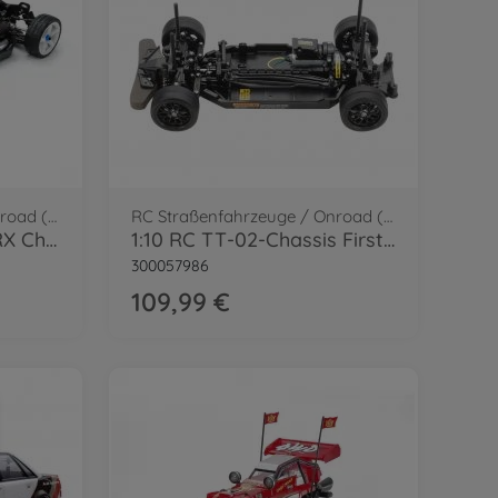
RC Straßenfahrzeuge / Onroad (2WD/4WD)
RC Straßenfahrzeuge / Onroad (2WD/4WD)
1:10 RC TT-02 Type SRX Chassis Kit
1:10 RC TT-02-Chassis First Try On-Road
300057986
109,99 €