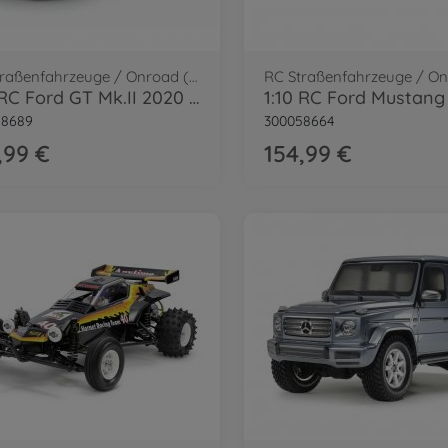
RC Straßenfahrzeuge / Onroad (2WD/4WD)
1:10 RC Ford GT Mk.II 2020 TT-02
58689
300058664
,99 €
154,99 €