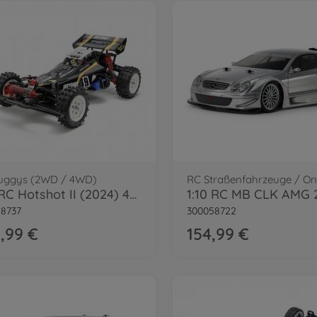
uggys (2WD / 4WD)
1:10 RC Hotshot II (2024) 4WD
8737
300058722
,99 €
154,99 €