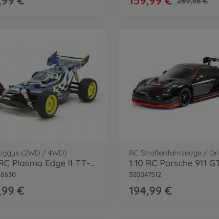
,99 €
159,99 €
269,98 €
uggys (2WD / 4WD)
1:10 RC Plasma Edge II TT-02B 4WD
58630
300047512
,99 €
194,99 €