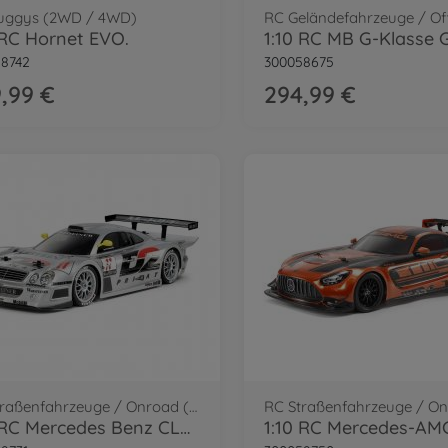
uggys (2WD / 4WD)
RC Geländefahrzeuge / Of
 RC Hornet EVO.
8742
300058675
,99 €
294,99 €
RC Straßenfahrzeuge / Onroad (2WD/4WD)
1:10 RC Mercedes Benz CLK-GT-R 1997 TC-01