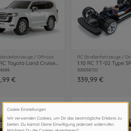
eländefahrzeuge / Offroad
1:10 RC Toyota Land Cruiser LC300 CC-02
58688
300058720
,99 €
339,99 €