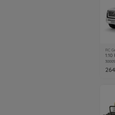
RC G
3000
264