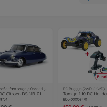
Bundl
RC Straßenfahrzeuge / Onroad (2WD/4WD)
RC Buggys (2WD / 4WD)
 RC Citroen DS MB-01
8734
BDL-300058470