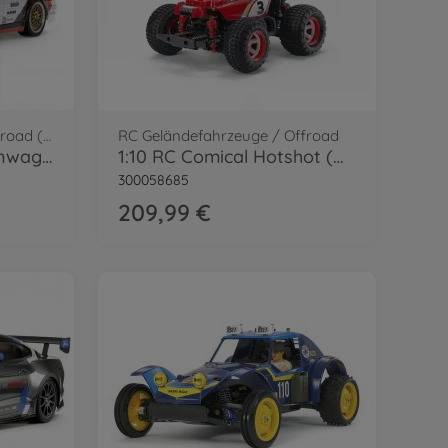
RC Straßenfahrzeuge / Onroad (2WD/4WD)
RC Geländefahrzeuge / Offroad
1:10 RC Audi V8 Tourenwagen (TT-02)
1:10 RC Comical Hotshot (GF-01CB)
300058685
209,99 €