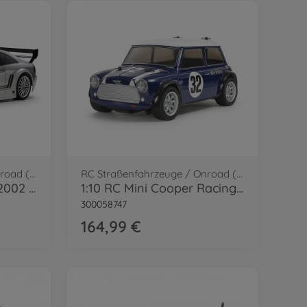
RC Straßenfahrzeuge / Onroad (2WD/4WD)
RC Straßenfahrzeuge / Onroad (2WD/4WD)
1:10 RC MB CLK AMG 2002 TT-02
1:10 RC Mini Cooper Racing MB-01
300058747
164,99 €