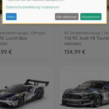
eländefahrzeuge / Offroad
 RC Lunch Box
8347
300058682
,99 €
154,99 €