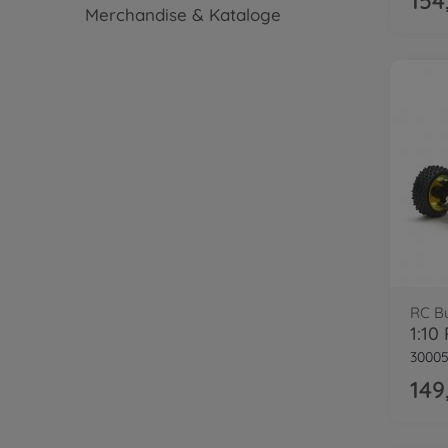
154
Merchandise & Kataloge
RC B
3000
149