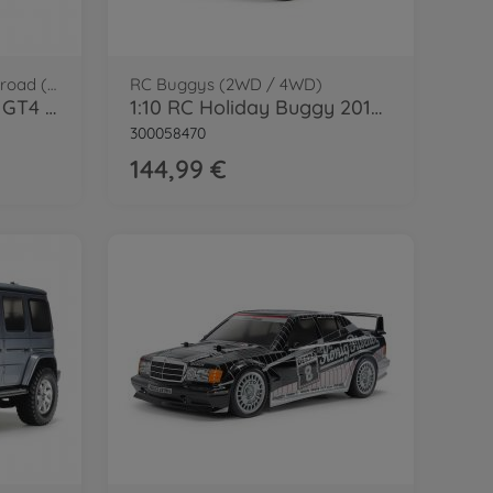
RC Straßenfahrzeuge / Onroad (2WD/4WD)
RC Buggys (2WD / 4WD)
1:10 RC Ford Mustang GT4 TT-02
1:10 RC Holiday Buggy 2010 DT-02 2WD
300058470
144,99 €