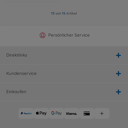
15
von
15
Artikel
Offizieller Hersteller Shop
Versandkostenfrei ab 25€
Persönlicher Service
Schnelle Lieferung
Direktlinks
Kundenservice
Einkaufen