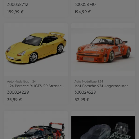
300058712
300058740
159,99 €
194,99 €
Auto Modellbau 1:24
Auto Modellbau 1:24
1:24 Porsche 911GT3 ´99 Strassenversion
1:24 Porsche 934 Jägermeister
300024229
300024328
35,99 €
52,99 €