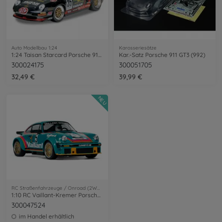
Auto Modellbau 1:24
Karosseriesätze
1:24 Taisan Starcard Porsche 911GT2 `95
Kar.-Satz Porsche 911 GT3 (992)
300024175
300051705
32,49 €
39,99 €
NEU
RC Straßenfahrzeuge / Onroad (2WD/4WD)
1:10 RC Vaillant-Kremer Porsche 934 turb
300047524
im Handel erhältlich