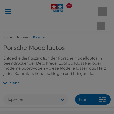
Waren
Home
Marken
Porsche
Porsche Modellautos
Entdecke die Faszination der Porsche Modellautos in
beeindruckender Detailtreue. Egal ob Klassiker oder
moderne Sportwagen – diese Modelle lassen das Herz
jedes Sammlers höher schlagen und bringen das
unverwechselbare Porsche-Design direkt in Dein
Mehr
Zuhause.
Topseller
Filter