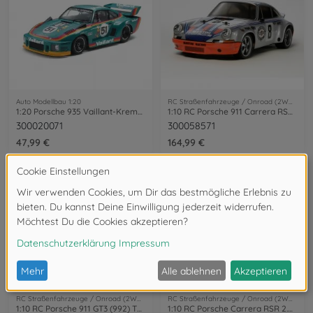
Auto Modellbau 1:20
RC Straßenfahrzeuge / Onroad (2WD/4WD)
1:20 Porsche 935 Vaillant-Kremer
1:10 RC Porsche 911 Carrera RSR (TT-02)
300020071
300058571
47,99 €
164,99 €
RC Straßenfahrzeuge / Onroad (2WD/4WD)
RC Straßenfahrzeuge / Onroad (2WD/4WD)
1:10 RC Porsche 911 GT3 (992) TT-02
1:10 RC Porsche Carrera RSR 2.8 BT-01