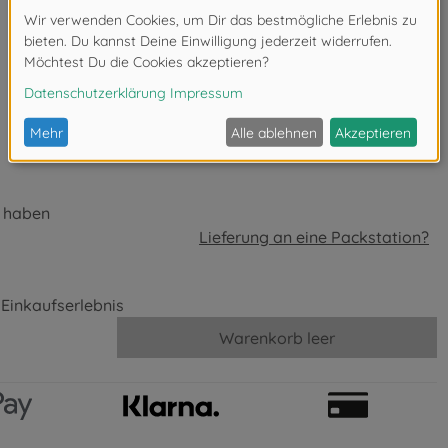
g haben
Lieferung an eine Packstation?
Einkaufserlebnis
Warenkorb leer