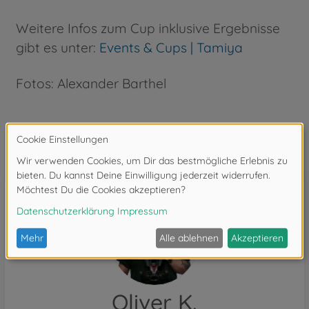
Weitere Infos zum Cup inklusive Ergebnisse
gibt es unter:
Events & Cups | Tamiya
Fotos: Alexander Barthel
Autoren
Oliver K.