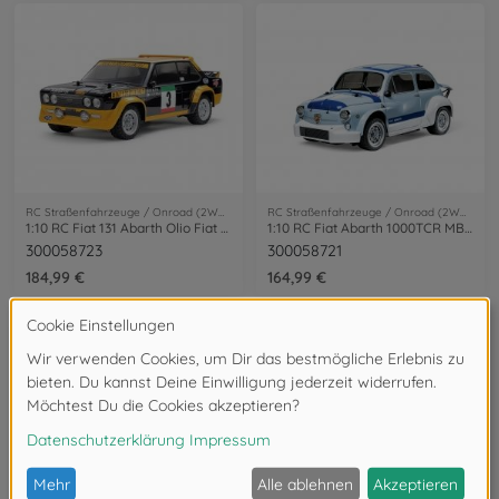
RC Straßenfahrzeuge / Onroad (2WD/4WD)
RC Straßenfahrzeuge / Onroad (2WD/4WD)
1:10 RC Fiat 131 Abarth Olio Fiat MF-01X
1:10 RC Fiat Abarth 1000TCR MB-01
300058723
300058721
184,99 €
164,99 €