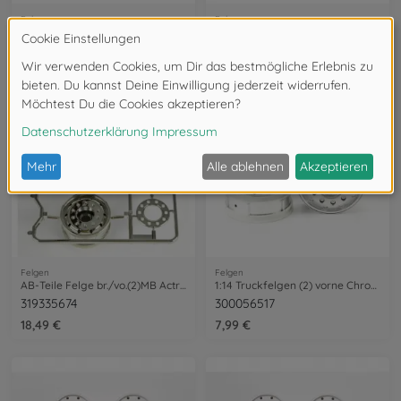
Felgen
Felgen
1:14 LKW Doppelfelge Chrom Hintera (1)
1:14 Truckfelgen (2) hinten Chrom matt
300445258
300056518
14,49 €
13,49 €
Felgen
Felgen
AB-Teile Felge br./vo.(2)MB Actros 56335
1:14 Truckfelgen (2) vorne Chrom matt
319335674
300056517
18,49 €
7,99 €