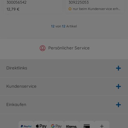
300056542
309225053
12,79 €
nur beim Kundenservice erhältlich
12
von
12
Artikel
Offizieller Hersteller Shop
Versandkostenfrei ab 25€
Persönlicher Service
Schnelle Lieferung
Direktlinks
Kundenservice
Einkaufen