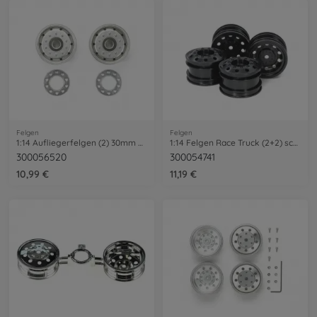
Felgen
Felgen
1:14 Aufliegerfelgen (2) 30mm Chrom matt
1:14 Felgen Race Truck (2+2) schwarz
300056520
300054741
10,99 €
11,19 €