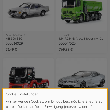
Auto Modellbau 1:24
RC Trucks
MB 500 SEC
1:14 RC M-B Arocs Kipper 8x4 Candy-Grün
300024029
300047523
33,49 €
769,99 €
RC Straßenfahrzeuge / Onroad (2WD/4WD)
Auto Modellbau 1:24
1:14 RC M-B Race Truck Actros MP4 TT-01E
1:24 Mercedes Benz SLR722 McLaren 2006