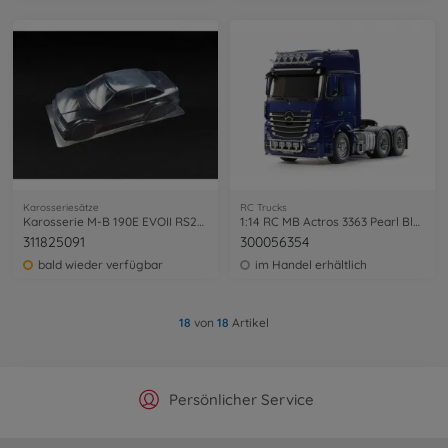
Karosseriesätze
RC Trucks
Karosserie M-B 190E EVOII RS257mm
1:14 RC MB Actros 3363 Pearl Blue vorl.
311825091
300056354
bald wieder verfügbar
im Handel erhältlich
18
von
18
Artikel
Offizieller Hersteller Shop
Versandkostenfrei ab 25€
Persönlicher Service
Schnelle Lieferung