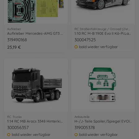
Aufkleber
RC Straßenfahrzeuge / Onroad (2WD/4WD)
Aufkleber Mercedes-AMG GT3 EVO
1:10 RC M-B 190E Evo II Kö-Pi.Lack.TT-02
319490168
300047525
25,19 €
bald wieder verfügbar
RC Trucks
Anbauteile
1:14 RC MB Arocs 3348 Hinterkipper 3Achs
H-/J-Teile Spoiler/Spiegel EVOII Grün
300056357
319005378
bald wieder verfügbar
bald wieder verfügbar