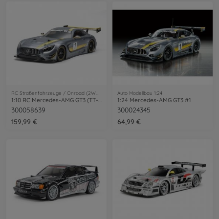
RC Straßenfahrzeuge / Onroad (2WD/4WD)
Auto Modellbau 1:24
1:10 RC Mercedes-AMG GT3 (TT-02)
1:24 Mercedes-AMG GT3 #1
300058639
300024345
159,99 €
64,99 €