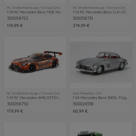
RC Straßenfahrzeuge / Onroad (2WD/4WD)
RC Straßenfahrzeuge / Onroad (2WD/4WD)
1:10 RC Mercedes Benz 190E König-Pilsener TT-02
1:10 RC Mercedes Benz CLK-GT-R 1997 TC-01
300058752
300058731
174,99 €
274,99 €
RC Straßenfahrzeuge / Onroad (2WD/4WD)
Auto Modellbau 1:24
1:10 RC Mercedes-AMG GT3 EVO TT-02
1:24 Mercedes Benz 300SL Flügeltürer
300058750
300024338
179,99 €
60,99 €