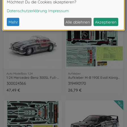
300058683
300024317
179,99 €
73,99 €
Auto Modellbau 1:24
Aufkleber
1:24 Mercedes-Benz 300SL Full-View
Aufkleber M-B 190E EvoII König-Pilsner
300024366
319490170
47,49 €
26,79 €
NEU