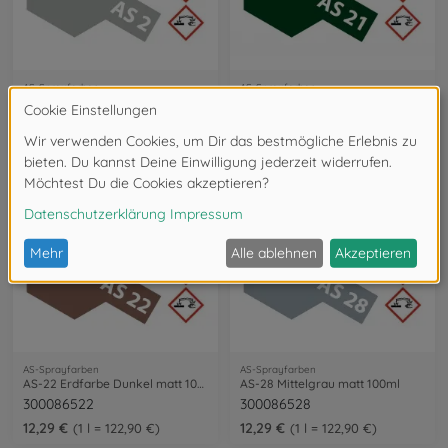
AS-Sprayfarben
AS-Sprayfarben
AS-2 Hellgrau matt (IJN) 100ml
AS-21 Dunkelgrün 2 matt (IJN) 100ml
300086502
300086521
12,29 €
12,29 €
1 l = 122,90 €
1 l = 122,90 €
AS-Sprayfarben
AS-Sprayfarben
AS-22 Erdfarbe Dunkel matt 100ml
AS-28 Mittelgrau matt 100ml
300086522
300086528
12,29 €
12,29 €
1 l = 122,90 €
1 l = 122,90 €