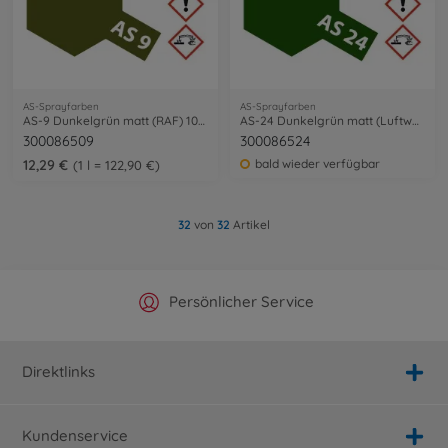
AS-Sprayfarben
AS-Sprayfarben
AS-9 Dunkelgrün matt (RAF) 100ml
AS-24 Dunkelgrün matt (Luftwaffe) 100ml
300086509
300086524
12,29 €
bald wieder verfügbar
1 l = 122,90 €
32
von
32
Artikel
Offizieller Hersteller Shop
Versandkostenfrei ab 25€
Persönlicher Service
Schnelle Lieferung
Direktlinks
Kundenservice