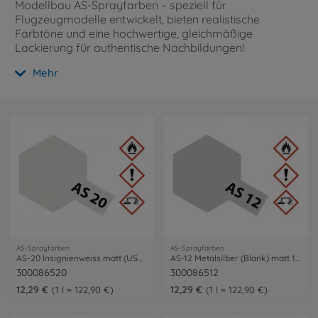
Modellbau AS-Sprayfarben – speziell für
Flugzeugmodelle entwickelt, bieten realistische
Farbtöne und eine hochwertige, gleichmäßige
Lackierung für authentische Nachbildungen!
Mehr
AS-Sprayfarben
AS-Sprayfarben
AS-20 Insignienweiss matt (USN) 100ml
AS-12 Metalsilber (Blank) matt 100ml
300086520
300086512
12,29 €
12,29 €
1 l = 122,90 €
1 l = 122,90 €