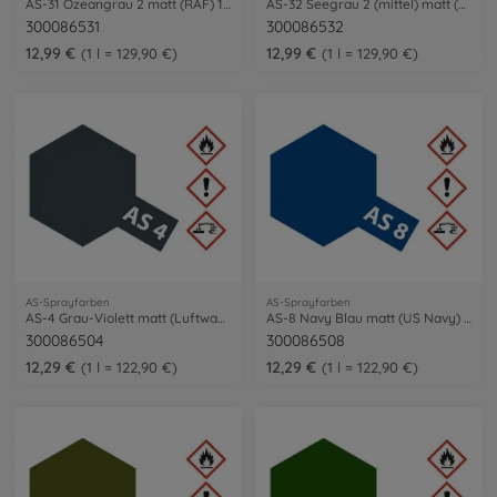
AS-31 Ozeangrau 2 matt (RAF) 100ml
AS-32 Seegrau 2 (mittel) matt (RAF) 100m
300086531
300086532
12,99 €
12,99 €
1 l = 129,90 €
1 l = 129,90 €
AS-Sprayfarben
AS-Sprayfarben
AS-4 Grau-Violett matt (Luftwaffe) 100ml
AS-8 Navy Blau matt (US Navy) 100ml
300086504
300086508
12,29 €
12,29 €
1 l = 122,90 €
1 l = 122,90 €