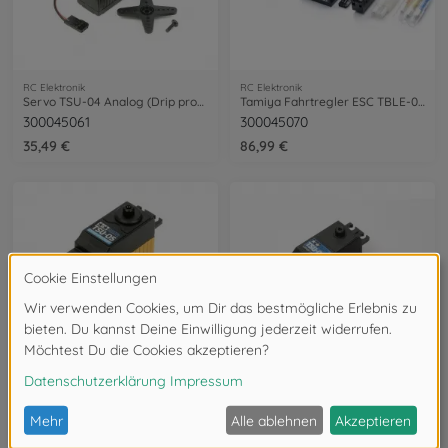
RC Elektronik
RC Elektronik
Servo TSU-04 Analog (Drip proof)
Tamiya Fahrtregler ESC TBLE-04SR
300045061
300045070
35,49 €
86,99 €
RC Elektronik
RC Elektronik
Tamiya TSU-05 Digital Servo (Drip proof)
TSU-06 Digital Servo Low Profile
300045062
300045065
54,99 €
62,99 €