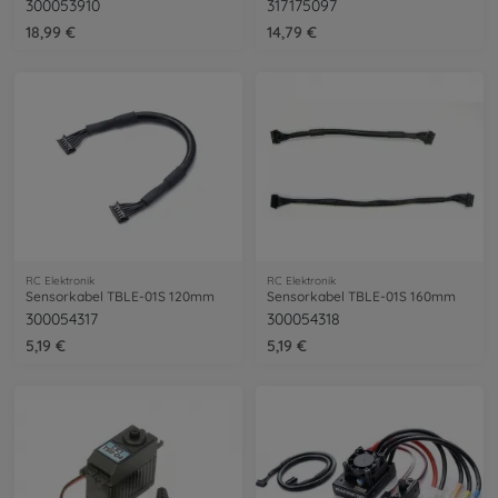
300053910
317175097
18,99 €
14,79 €
RC Elektronik
RC Elektronik
Sensorkabel TBLE-01S 120mm
Sensorkabel TBLE-01S 160mm
300054317
300054318
5,19 €
5,19 €