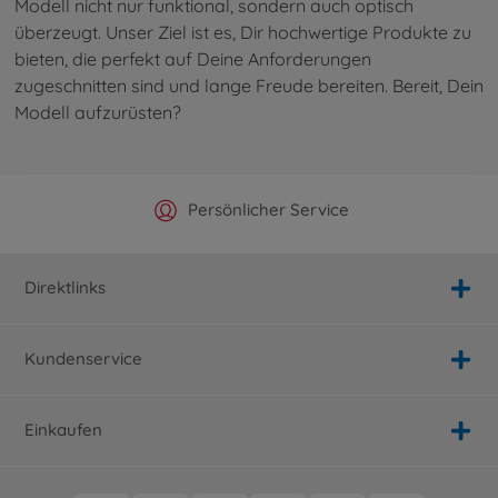
Modell nicht nur funktional, sondern auch optisch
überzeugt. Unser Ziel ist es, Dir hochwertige Produkte zu
bieten, die perfekt auf Deine Anforderungen
zugeschnitten sind und lange Freude bereiten. Bereit, Dein
Modell aufzurüsten?
Offizieller Hersteller Shop
Versandkostenfrei ab 25€
Persönlicher Service
Schnelle Lieferung
Direktlinks
Kundenservice
Einkaufen