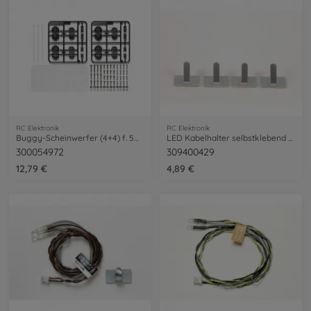
RC Elektronik
RC Elektronik
Buggy-Scheinwerfer (4+4) f. 5mm LEDs
LED Kabelhalter selbstklebend (4) TLU-01
300054972
309400429
12,79 €
4,89 €