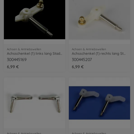
Achsen & Antriebswellen
Achsen & Antriebswellen
Achsschenkel (1) links lang Stadium
Achsschenkel (1) rechts lang Stadium
300445169
300445207
6,99 €
6,99 €
Achsen & Antriebswellen
Achsen & Antriebswellen