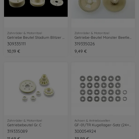
Zahnräder & Motorritzel
Zahnräder & Motorritzel
Getriebe Beutel Stadium Blitzer 58106
Getriebe-Beutel Monster Beetle 58618
309335111
319335026
10,19 €
9,49 €
Zahnräder & Motorritzel
Achsen & Antriebswellen
Getriebebeutel Gr. C
GF-01/TR Kugellager-Satz (24+2)
319335089
300054924
11,69 €
39,99 €