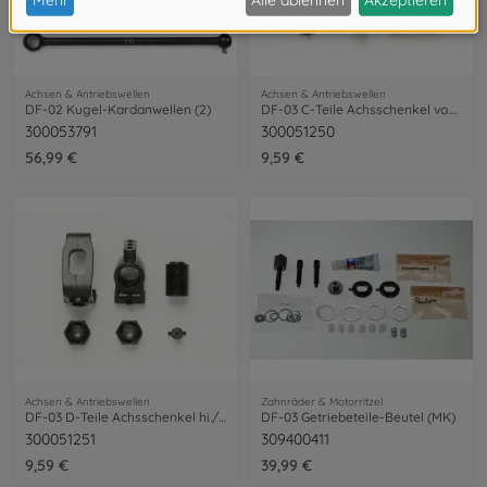
Achsen & Antriebswellen
Achsen & Antriebswellen
DF-02 Kugel-Kardanwellen (2)
DF-03 C-Teile Achsschenkel vo./Lenkhebel
300053791
300051250
56,99 €
9,59 €
Achsen & Antriebswellen
Zahnräder & Motorritzel
DF-03 D-Teile Achsschenkel hi./C-Halter
DF-03 Getriebeteile-Beutel (MK)
300051251
309400411
9,59 €
39,99 €