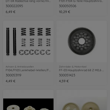
DT-04 Radachse lang vorne/mitlaufend (2)
F101-F104 G-Teile Hauptzahnrad M0,6/63Z
300022095
300050506
6,49 €
10,29 €
Achsen & Antriebswellen
Zahnräder & Motorritzel
F104/F103 Lenkhebel-Wellen/Federn-Set
FF-03 Hauptzahnrad 68 Z M0,6 (1)
300053119
300051423
4,49 €
4,59 €