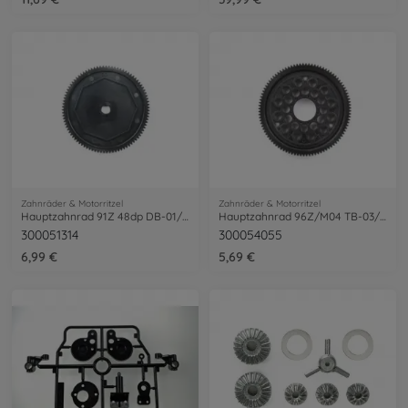
Zahnräder & Motorritzel
Zahnräder & Motorritzel
Hauptzahnrad 91Z 48dp DB-01/TRF501X
Hauptzahnrad 96Z/M04 TB-03/04/05
300051314
300054055
6,99 €
5,69 €