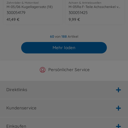
Zahnräder & Motorritzel
Achsen & Antriebswellen
M-05/06 Kugellagersatz (18)
M-05Ra F-Teile Achsschenkel vorne/hinten
300054179
300051425
41,49 €
9,99 €
60
von
188
Artikel
Mehr laden
Offizieller Hersteller Shop
Versandkostenfrei ab 25€
Persönlicher Service
Schnelle Lieferung
Direktlinks
Kundenservice
Einkaufen