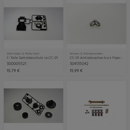
Zahnräder & Motorritzel
Achsen & Antriebswellen
C-Teile Getriebeschutz vo.CC-01
CC-01 Antriebsachse kurz Pajero 58132
300005521
304135042
15,79 €
15,99 €