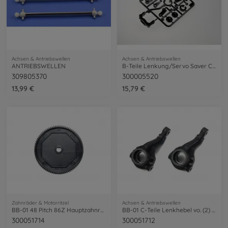
Achsen & Antriebswellen
Achsen & Antriebswellen
ANTRIEBSWELLEN
B-Teile Lenkung/Servo Saver CC-01
309805370
300005520
13,99 €
15,79 €
Zahnräder & Motorritzel
Achsen & Antriebswellen
BB-01 48 Pitch 86Z Hauptzahnrad (1)
BB-01 C-Teile Lenkhebel vo. (2) verst.
300051714
300051712