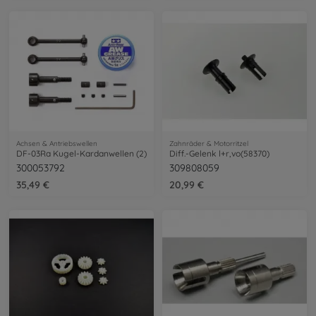
Achsen & Antriebswellen
Zahnräder & Motorritzel
DF-03Ra Kugel-Kardanwellen (2)
Diff.-Gelenk l+r,vo(58370)
300053792
309808059
35,49 €
20,99 €