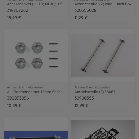
Achsschenkel (1L+1R) MB10/11 58441/452
Achsschenkel (2) lang Lunch Box
319808262
300555028
18,49 €
11,29 €
Achsen & Antriebswellen
Achsen & Antriebswellen
Alu Radmitnehmer 12mm Sechskant (4)
Antriebswelle (2) 58067
300053056
309805551
10,59 €
12,99 €