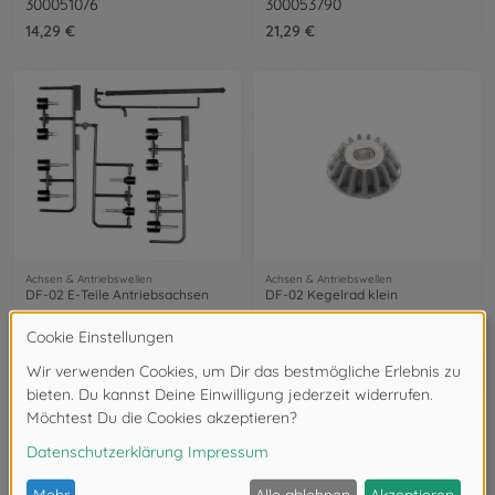
300051076
300053790
14,29 €
21,29 €
Achsen & Antriebswellen
Achsen & Antriebswellen
DF-02 E-Teile Antriebsachsen
DF-02 Kegelrad klein
309005756
305455040
9,79 €
3,59 €