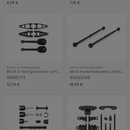
4,59 €
7,19 €
Achsen & Antriebswellen
Achsen & Antriebswellen
BB-01 D-Teile Querlenker vo/hi (2)
BB-01 Kardanhalbwellen (2) Stahl
300051713
300022068
12,79 €
18,99 €