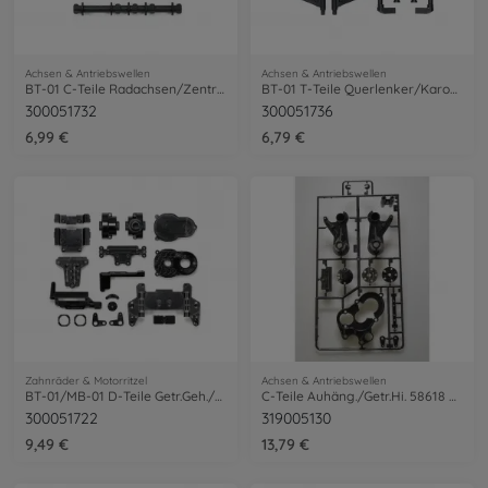
Achsen & Antriebswellen
Achsen & Antriebswellen
BT-01 C-Teile Radachsen/Zentralwelle
BT-01 T-Teile Querlenker/Karosserie-Halter/Rammer
300051732
300051736
6,99 €
6,79 €
Zahnräder & Motorritzel
Achsen & Antriebswellen
BT-01/MB-01 D-Teile Getr.Geh./Motorhalt.
C-Teile Auhäng./Getr.Hi. 58618 Mt.Beetle
300051722
319005130
9,49 €
13,79 €