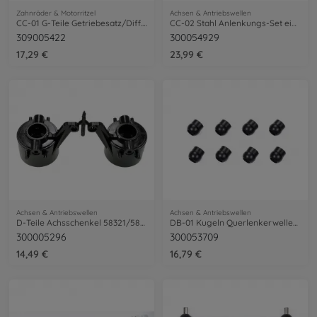
Zahnräder & Motorritzel
Achsen & Antriebswellen
CC-01 G-Teile Getriebesatz/Diff.-Sperre
CC-02 Stahl Anlenkungs-Set einstellbar
309005422
300054929
17,29 €
23,99 €
Achsen & Antriebswellen
Achsen & Antriebswellen
D-Teile Achsschenkel 58321/58232/58256
DB-01 Kugeln Querlenkerwellen (8)Fl.bes.
300005296
300053709
14,49 €
16,79 €