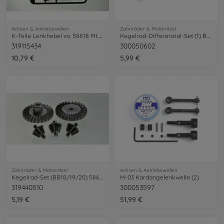
Achsen & Antriebswellen
Zahnräder & Motorritzel
K-Teile Lenkhebel vo. 58618 Mt.Beetle
Kegelrad-Differenzial-Set (1) Baukasten
319115434
300050602
10,79 €
5,99 €
Zahnräder & Motorritzel
Achsen & Antriebswellen
Kegelrad-Set (BB18/19/20) 58618 Mt.Beet.
M-03 Kardangelenkwelle (2)
319440510
300053597
5,19 €
51,99 €