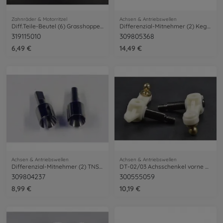
Zahnräder & Motorritzel
Achsen & Antriebswellen
Diff.Teile-Beutel (6) Grasshopper/Hornet
Differenzial-Mitnehmer (2) Kegeldiff.
319115010
309805368
6,49 €
14,49 €
Achsen & Antriebswellen
Achsen & Antriebswellen
Differenzial-Mitnehmer (2) TNS/XBG
DT-02/03 Achsschenkel vorne Links/Rechts
309804237
300555059
8,99 €
10,19 €