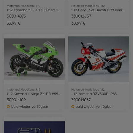
Motorrad Modellbau 1:12
Motorrad Modellbau 1:12
1:12 Yamaha YZF-R1 1000ccm 1997
1:12 Gabel-Set Ducati 1199 Panigale S
300014073
300012657
33,99 €
30,99 €
Motorrad Modellbau 1:12
Motorrad Modellbau 1:12
1:12 Kawasaki Ninja ZX-RR #55 2006
1:12 Yamaha RZV500R 1983
300014109
300014037
bald wieder verfügbar
bald wieder verfügbar