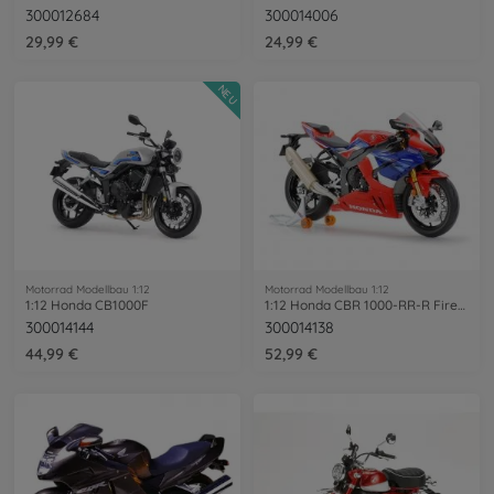
300012684
300014006
29,99 €
24,99 €
NEU
Motorrad Modellbau 1:12
Motorrad Modellbau 1:12
1:12 Honda CB1000F
1:12 Honda CBR 1000-RR-R Fireblade SP
300014144
300014138
44,99 €
52,99 €