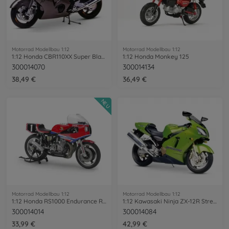
Motorrad Modellbau 1:12
Motorrad Modellbau 1:12
1:12 Honda CBR110XX Super Blackbird
1:12 Honda Monkey 125
300014070
300014134
38,49 €
36,49 €
NEU
Motorrad Modellbau 1:12
Motorrad Modellbau 1:12
1:12 Honda RS1000 Endurance Racer
1:12 Kawasaki Ninja ZX-12R Street 1999
300014014
300014084
33,99 €
42,99 €