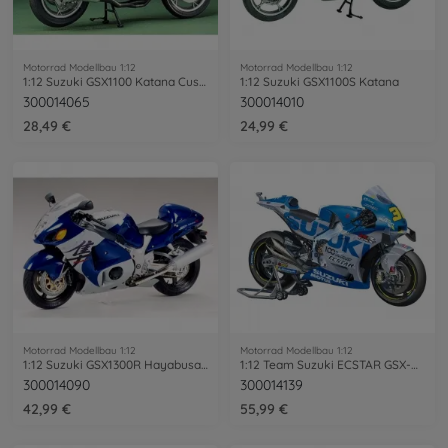
Motorrad Modellbau 1:12
Motorrad Modellbau 1:12
1:12 Suzuki GSX1100 Katana Cust.Tuned
1:12 Suzuki GSX1100S Katana
300014065
300014010
28,49 €
24,99 €
Motorrad Modellbau 1:12
Motorrad Modellbau 1:12
1:12 Suzuki GSX1300R Hayabusa Street ´98
1:12 Team Suzuki ECSTAR GSX-RR 2020
300014090
300014139
42,99 €
55,99 €