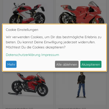
Motorrad Modellbau 1:12
Motorrad Modellbau 1:12
1:12 Ducati 1199 Panigale S Tricolore
1:12 Ducati Desmosedici #65 MotoGP´03
300014132
300014101
53,99 €
50,99 €
Motorrad Modellbau 1:12
Motorrad Modellbau 1:12