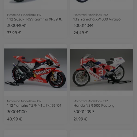
Motorrad Modellbau 1:12
Motorrad Modellbau 1:12
1:12 Suzuki RGV Gamma XR89 #10 1999
1:12 Yamaha XV1000 Virago
300014081
300014044
33,99 €
24,49 €
Motorrad Modellbau 1:12
Motorrad Modellbau 1:12
1:12 Yamaha YZR-M1 #7/#33 ´04
Honda NSR 500 Factory
300014100
300014099
40,99 €
21,99 €