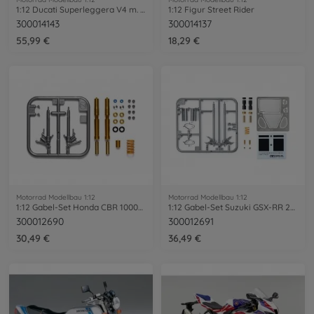
1:12 Ducati Superleggera V4 m. Renn-Kit
1:12 Figur Street Rider
300014143
300014137
55,99 €
18,29 €
Motorrad Modellbau 1:12
Motorrad Modellbau 1:12
1:12 Gabel-Set Honda CBR 1000RR-R Fireb.
1:12 Gabel-Set Suzuki GSX-RR 2020
300012690
300012691
30,49 €
36,49 €