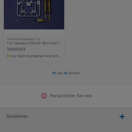
Motorrad Modellbau 1:12
1:12 Yamaha YZR-M1 '05 Front Fork
300012613
nur beim Kundenservice erhältlich
45
von
45
Artikel
Offizieller Hersteller Shop
Versandkostenfrei ab 25€
Persönlicher Service
Schnelle Lieferung
Direktlinks