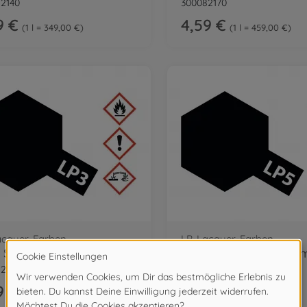
2140
300082170
9 €
4,59 €
1 l = 349,00 €
1 l = 459,00 €
acquer-Farben
LP-Lacquer-Farben
 Schwarz matt 10ml
2103
300082105
9 €
3,49 €
1 l = 349,00 €
1 l = 349,00 €