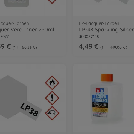
acquer-Farben
LP-Lacquer-Farben
uer Verdünner 250ml
7077
300082148
59 €
4,49 €
1 l = 50,36 €
1 l = 449,00 €