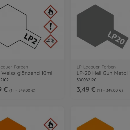
acquer-Farben
LP-Lacquer-Farben
 Weiss glänzend 10ml
LP-20 Hell Gun Metal 
2102
300082120
9 €
3,49 €
1 l = 349,00 €
1 l = 349,00 €