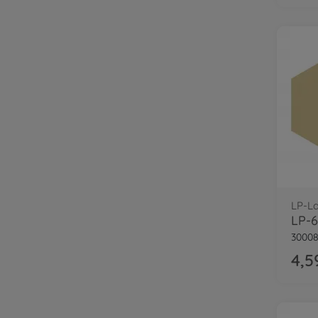
LP-L
30008
4,5