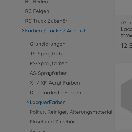
RC Reifen
RC Felgen
RC Truck Zubehör
LP-L
Lacq
Farben / Lacke / Airbrush
30008
Grundierungen
12,
TS-Sprayfarben
PS-Sprayfarben
AS-Sprayfarben
X- / XF-Acryl-Farben
DioramaTexturFarben
LacquerFarben
Politur, Reiniger, Alterungsmaterial
Pinsel und Zubehör
Airbrush