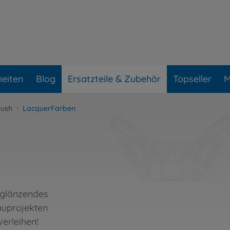
eiten
Blog
Ersatzteile & Zubehör
Topseller
M
rush
LacquerFarben
 glänzendes
auprojekten
verleihen!