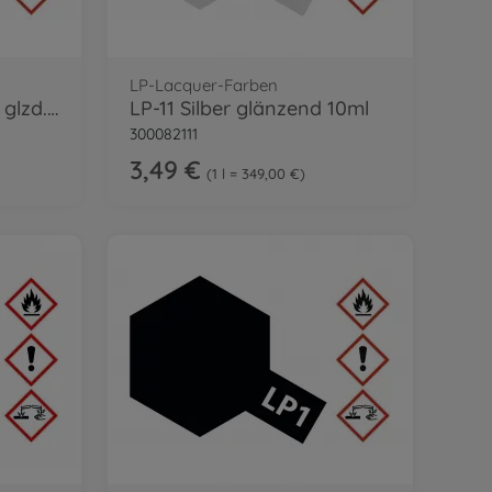
LP-Lacquer-Farben
LP-48 Sparkling Silber glzd. 10ml
LP-11 Silber glänzend 10ml
300082111
3,49 €
1 l = 349,00 €