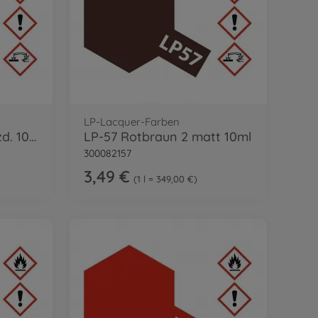
LP-Lacquer-Farben
LP-53 Klar-Orange glzd. 10ml
LP-57 Rotbraun 2 matt 10ml
300082157
3,49 €
1 l = 349,00 €