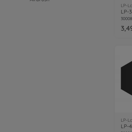
LP-L
LP-3
30008
3,4
LP-L