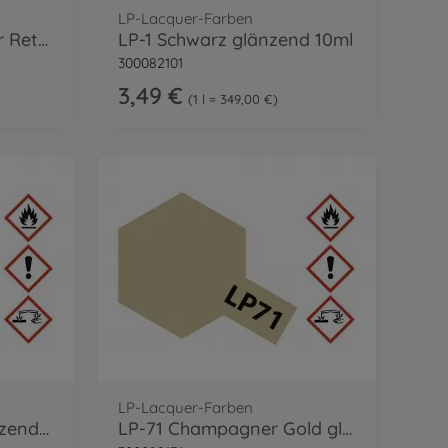
LP-Lacquer-Farben
LP Lacquer Verdünner Retarder 250ml
LP-1 Schwarz glänzend 10ml
300082101
3,49 €
1 l = 349,00 €
LP-Lacquer-Farben
LP-70 Aluminium glänzend 10ml
LP-71 Champagner Gold glzd. 10ml