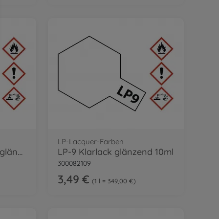
LP-Lacquer-Farben
LP-63 Titanium Silber glänz. 10ml
LP-9 Klarlack glänzend 10ml
300082109
3,49 €
1 l = 349,00 €