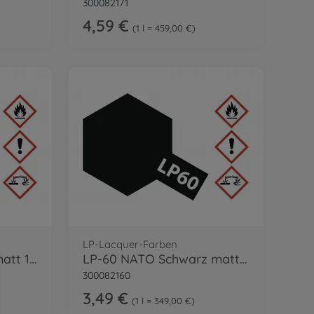
300082171
4,59 €
1 l = 459,00 €
LP-Lacquer-Farben
LP-5 Schwarz seidenmatt 10ml
LP-60 NATO Schwarz matt 10ml
300082160
3,49 €
1 l = 349,00 €