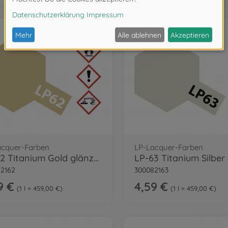
acquer-Farben
LP-Lacquer-Farben
LP-62 Titanium Gold glänzend 10ml
2162
300082163
9 €
4,59 €
1 l = 459,00 €
1 l = 459,00 €