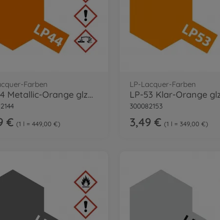
acquer-Farben
LP-Lacquer-Farben
LP-44 Metallic-Orange glzd. 10ml
2144
300082153
9 €
3,49 €
1 l = 449,00 €
1 l = 349,00 €