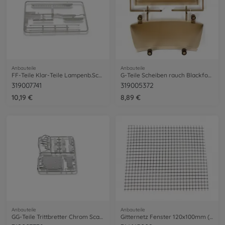
Anbauteile
Anbauteile
FF-Teile Klar-Teile Lampenb.Scania 56379
G-Teile Scheiben rauch Blackfoot 3 58498
319007741
319005372
10,19 €
8,89 €
Anbauteile
Anbauteile
GG-Teile Trittbretter Chrom Scania 56379
Gitternetz Fenster 120x100mm (1) 58719