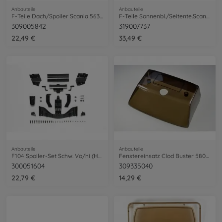
Anbauteile
Anbauteile
F-Teile Dach/Spoiler Scania 56318
F-Teile Sonnenbl./Seitente.Scania 56379
309005842
319007737
22,49 €
33,49 €
Anbauteile
Anbauteile
F104 Spoiler-Set Schw. Vo/hi (H/J-Teile)
Fenstereinsatz Clod Buster 58065
300051604
309335040
22,79 €
14,29 €