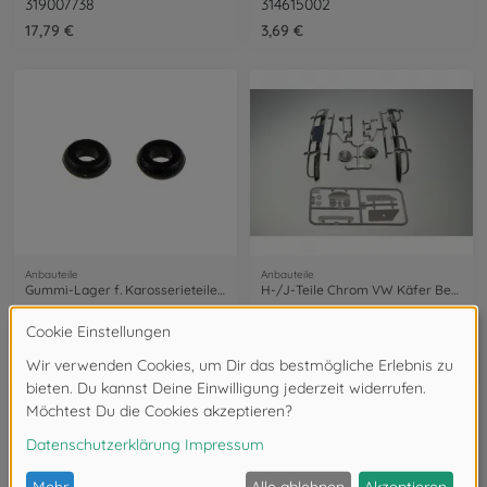
319007738
314615002
17,79 €
3,69 €
Anbauteile
Anbauteile
Gummi-Lager f. Karosserieteile (2)
H-/J-Teile Chrom VW Käfer Beetle 1967
319805385
309005486
1,79 €
19,99 €
NEU