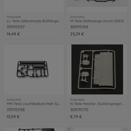
Anbauteile
Anbauteile
LL-Teile Gittereinsatz Bullfänger 56379
M-Teile Stoßstange chrom 58372
319115597
309115169
14,49 €
23,29 €
Anbauteile
Anbauteile
MM-Teile Leuchtbalken/Halt. Scania 56379
N-Teile Hecktür /Außenspiegel 58372
319115598
309115170
13,59 €
8,79 €