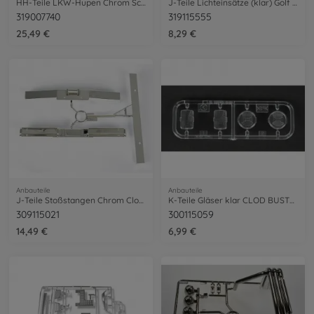
HH-Teile LKW-Hupen Chrom Scania 56379
J-Teile Lichteinsätze (klar) Golf II GTI
319007740
319115555
25,49 €
8,29 €
Anbauteile
Anbauteile
J-Teile Stoßstangen Chrom Clod Buster
K-Teile Gläser klar CLOD BUSTER
309115021
300115059
14,49 €
6,99 €