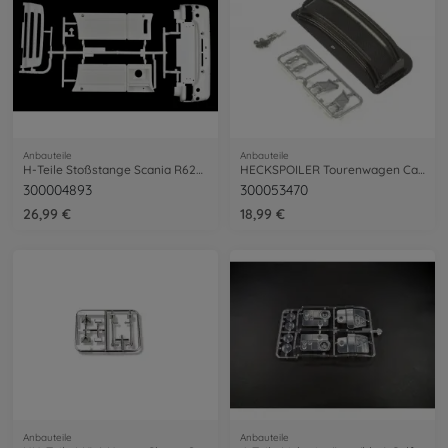
Anbauteile
Anbauteile
H-Teile Stoßstange Scania R620 56323
HECKSPOILER Tourenwagen Carbon Design
300004893
300053470
26,99 €
18,99 €
Anbauteile
Anbauteile