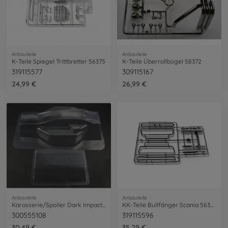
Anbauteile
Anbauteile
K-Teile Spiegel Trittbretter 56375
K-Teile Überrollbügel 58372
319115577
309115167
24,99 €
26,99 €
Anbauteile
Anbauteile
Karosserie/Spoiler Dark Impact DF-03
KK-Teile Bullfänger Scania 56379
300555108
319115596
30,49 €
35,29 €