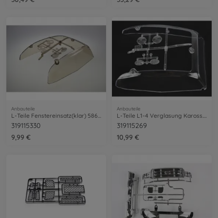
Anbauteile
Anbauteile
L-Teile Fenstereinsatz(klar) 58618 Mt.B.
L-Teile L1-4 Verglasung Kaross. 58452
319115330
319115269
9,99 €
10,99 €