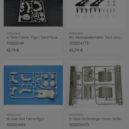
Anbauteile
Anbauteile
A-Teile Fahrer-Figur Sand Rover 58500
Alu Heckspoilerhalter Ver.II einstellbar
310005141
300054773
13,79 €
45,79 €
Anbauteile
Anbauteile
Bruiser 4x4 Fahrerfigur
D-Teile Stoßstange chrom 56301/56304
300054416
300005470