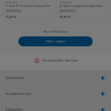
Anbauteile
Anbauteile
P-Teile P1-16 Fahrer/Auspuff 58452
Q-Teile Frontgrill/Lampen Blitzer Beetle
319115270
309115052
11,29 €
14,49 €
60
von
110
Artikel
Mehr laden
Offizieller Hersteller Shop
Versandkostenfrei ab 25€
Persönlicher Service
Schnelle Lieferung
Direktlinks
Kundenservice
Einkaufen