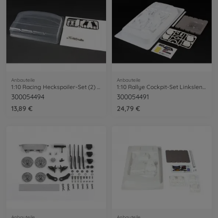
Anbauteile
Anbauteile
1:10 Racing Heckspoiler-Set (2) TC
1:10 Rallye Cockpit-Set Linkslenker
300054494
300054491
13,89 €
24,79 €
Anbauteile
Anbauteile