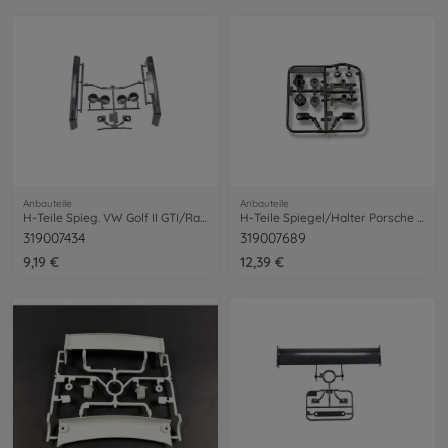
Anbauteile
Anbauteile
H-Teile Spieg. VW Golf II GTI/Rallye sw.
H-Teile Spiegel/Halter Porsche 956 47508
319007434
319007689
9,19 €
12,39 €