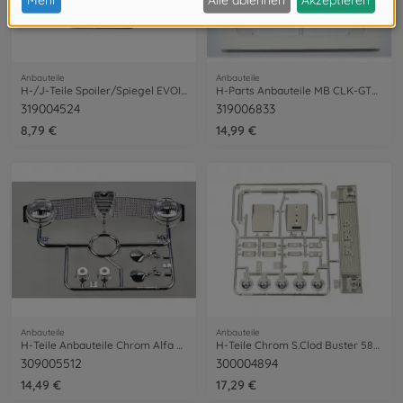
Anbauteile
Anbauteile
H-/J-Teile Spoiler/Spiegel EVOII Weiß
H-Parts Anbauteile MB CLK-GTR 47437
319004524
319006833
8,79 €
14,99 €
Anbauteile
Anbauteile
H-Teile Anbauteile Chrom Alfa Romeo Gul.
H-Teile Chrom S.Clod Buster 58321/58423
309005512
300004894
14,49 €
17,29 €