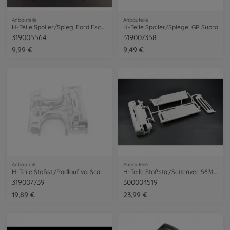
Anbauteile
Anbauteile
H-Teile Spoiler/Spieg. Ford Escort 58691
H-Teile Spoiler/Spiegel GR Supra
319005564
319007358
9,99 €
9,49 €
Anbauteile
Anbauteile
H-Teile Stoßst./Radlauf vo. Scania 56379
H-Teile Stoßsta./Seitenver. 56318 Scania
319007739
300004519
19,89 €
23,99 €