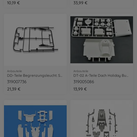
10,19 €
33,99 €
Anbauteile
Anbauteile
DD-Teile Begrenzungsleucht. Scania 56379
DT-02 A-Teile Dach Holiday Buggy
319007736
319005086
21,39 €
13,99 €