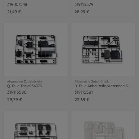
319007548
319115579
21,49 €
28,99 €
Allgemeine Zubehörteile
Allgemeine Zubehörteile
Q-Teile Tanks 56375
R-Teile Anbauteile/Antennen 56375
319115580
319115581
29,79 €
22,69 €