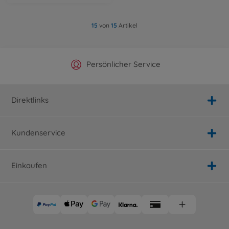
15
von
15
Artikel
Offizieller Hersteller Shop
Versandkostenfrei ab 25€
Persönlicher Service
Schnelle Lieferung
Direktlinks
Kundenservice
Einkaufen