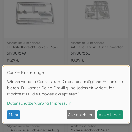
Allgemeine Zubehörteile
Allgemeine Zubehörteile
FF-Teile Klarsicht Balken 56375
AA-Teile Klarsicht Scheinwerfer 56375
319007549
319007550
11,29 €
10,99 €
Allgemeine Zubehörteile
Weiteres Zubehör
DD-/EE-Teile Lichteinsätze Bügel 56375
M-Teile Hochdach 56375