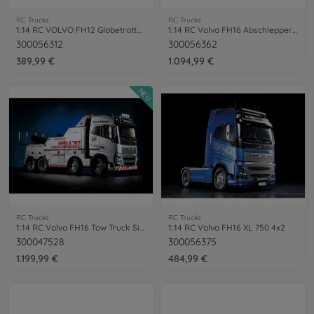
RC Trucks
RC Trucks
1:14 RC VOLVO FH12 Globetrotter 420 BS
1:14 RC Volvo FH16 Abschlepper 8x4
300056312
300056362
389,99 €
1.094,99 €
NEU
RC Trucks
RC Trucks
1:14 RC Volvo FH16 Tow Truck Silver
1:14 RC Volvo FH16 XL 750 4x2
300047528
300056375
1.199,99 €
484,99 €