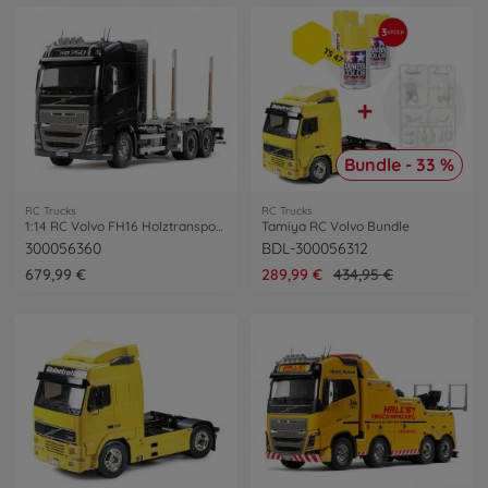
Bundle - 33 %
RC Trucks
RC Trucks
1:14 RC Volvo FH16 Holztransporter
Tamiya RC Volvo Bundle
300056360
BDL-300056312
679,99 €
289,99 €
434,95 €