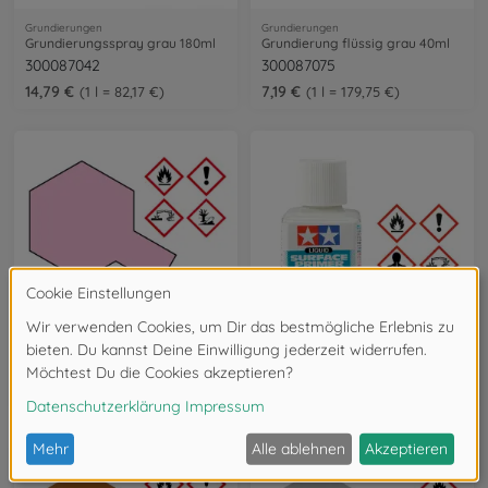
Grundierungen
Grundierungen
Grundierungsspray grau 180ml
Grundierung flüssig grau 40ml
300087042
300087075
14,79 €
7,19 €
1 l = 82,17 €
1 l = 179,75 €
Grundierungen
Grundierungen
Grundierungsspray (fein) pink 180ml
Grundierung flüssig weiss 40ml
300087146
300087096
16,99 €
6,99 €
1 l = 94,39 €
1 l = 174,75 €