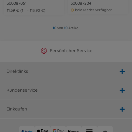
300087061
300087204
11,39 €
bald wieder verfügbar
1 l = 113,90 €
10
von
10
Artikel
Offizieller Hersteller Shop
Versandkostenfrei ab 25€
Persönlicher Service
Schnelle Lieferung
Direktlinks
Kundenservice
Einkaufen