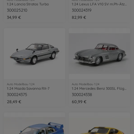
1:24 Lancia Stratos Turbo
1:24 Lexus LFA V10 SV m.Ph-Ätz-Teile
300025210
300024319
34,99 €
82,99 €
Auto Modellbau 1:24
Auto Modellbau 1:24
1:24 Mazda Savanna RX-7
1:24 Mercedes Benz 300SL Flügeltürer
300024375
300024338
28,49 €
60,99 €