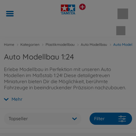
Waren
Home
Kategorien
Plastikmodellbau
Auto Modellbau
Auto Modellb
Auto Modellbau 1:24
Erlebe Modellbau in Perfektion mit unseren Auto
Modellen im Maßstab 1:24! Diese detailgetreuen
Miniaturen bieten Dir die Möglichkeit, berühmte
Fahrzeuge in beeindruckender Präzision nachzubauen.
Ideal für Modellbau-Enthusiasten, die echtes Handwerk
Mehr
und hochwertige Ergebnisse schätzen.
Topseller
Filter