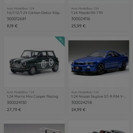
Auto Modellbau 1:24
Auto Modellbau 1:24
1:6/1:12/1:24 Carbon Dekor Köper/Fein
1:24 Mazda RX-7 R1
300012681
300024116
8,19 €
25,99 €
NEU
Auto Modellbau 1:24
Auto Modellbau 1:24
1:24 Morris Mini Cooper Racing
1:24 Nissan Skyline GT-R R34 V-Spec II
300024130
300024258
27,79 €
24,99 €