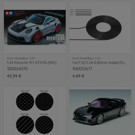
Auto Modellbau 1:24
Auto Modellbau 1:24
1:24 Porsche 911 GT3 RS (992)
1:6/1:12/1:24 0,80mm Kabel/Schlauch 2m
300024370
300012677
45,99 €
4,49 €