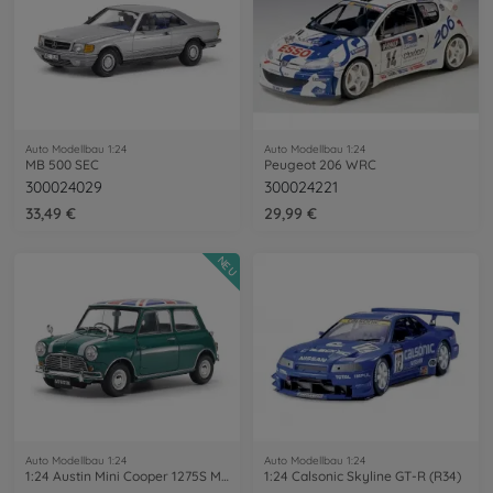
Auto Modellbau 1:24
Auto Modellbau 1:24
MB 500 SEC
Peugeot 206 WRC
300024029
300024221
33,49 €
29,99 €
NEU
Auto Modellbau 1:24
Auto Modellbau 1:24
1:24 Austin Mini Cooper 1275S Mk.1
1:24 Calsonic Skyline GT-R (R34)