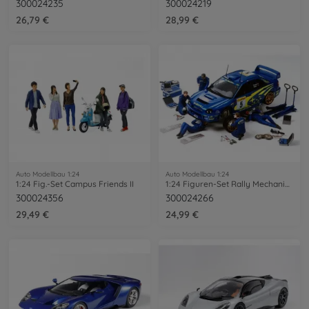
300024235
300024219
26,79 €
28,99 €
Auto Modellbau 1:24
Auto Modellbau 1:24
1:24 Fig.-Set Campus Friends II
1:24 Figuren-Set Rally Mechaniker (5)
300024356
300024266
29,49 €
24,99 €