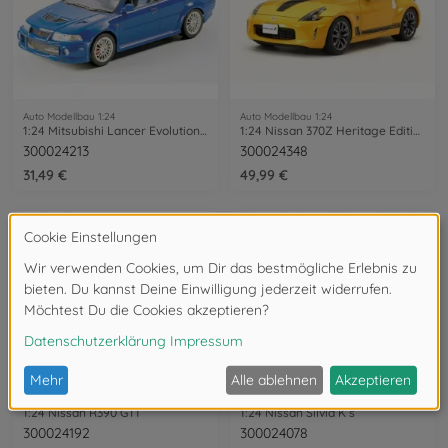
Auto Modellbau 1:24
Auto Modellbau 1:24
1:24 Mitsubishi Lancer Evolution VI
1:24 Nissan 370Z Heritage Edition
300024213
300024348
31,49 €
49,99 €
Auto Modellbau 1:24
Auto Modellbau 1:24
1:24 Nissan R390 GT1
1:24 Nissan Silvia K´s
300024192
300024078