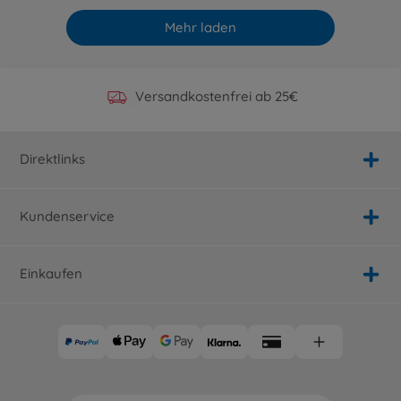
Mehr laden
Offizieller Hersteller Shop
Versandkostenfrei ab 25€
Persönlicher Service
Schnelle Lieferung
Direktlinks
Kundenservice
Einkaufen