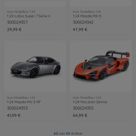
Auto Modellbau 1:24
Auto Modellbau 1:24
1:24 Lotus Super 7 Serie II
1:24 Mazda MX-5
300024357
300024342
29,99 €
47,99 €
Auto Modellbau 1:24
Auto Modellbau 1:24
1:24 Mazda MX-5 RF
1:24 McLaren Senna
300024353
300024355
41,99 €
64,99 €
60
von
94
Artikel