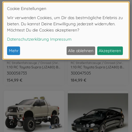
RC Straßenfahrzeuge / Onroad (2WD/4WD)
RC Straßenfahrzeuge / Onroad (2WD/4WD)
1:10 RC Toyota Supra (JZA80) BT-01 2WD
1:10 RC Toyota Supra (JZA80) BT-01 Lack.
300058733
300047505
154,99 €
184,99 €