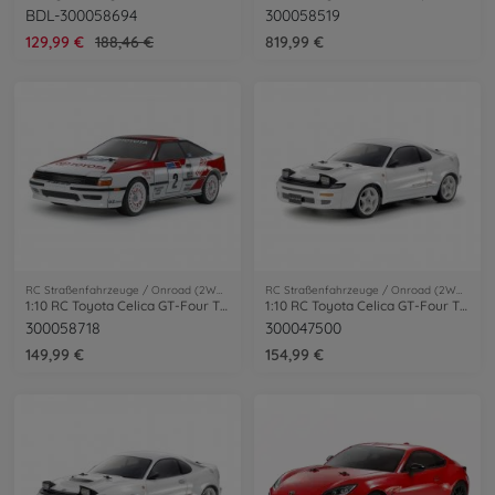
BDL-300058694
300058519
129,99 €
188,46 €
819,99 €
RC Straßenfahrzeuge / Onroad (2WD/4WD)
RC Straßenfahrzeuge / Onroad (2WD/4WD)
1:10 RC Toyota Celica GT-Four TT-02
1:10 RC Toyota Celica GT-Four TT-02 Lackiert
300058718
300047500
149,99 €
154,99 €