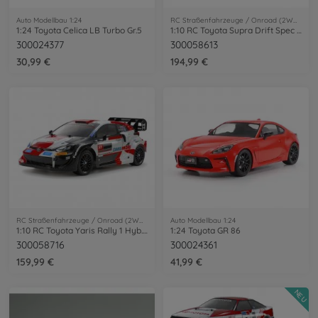
Auto Modellbau 1:24
RC Straßenfahrzeuge / Onroad (2WD/4WD)
1:24 Toyota Celica LB Turbo Gr.5
1:10 RC Toyota Supra Drift Spec TT-02D
300024377
300058613
30,99 €
194,99 €
RC Straßenfahrzeuge / Onroad (2WD/4WD)
Auto Modellbau 1:24
1:10 RC Toyota Yaris Rally 1 Hyb. TT-02
1:24 Toyota GR 86
300058716
300024361
159,99 €
41,99 €
NEU