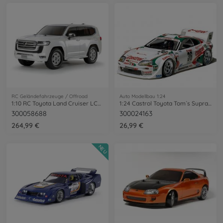
RC Geländefahrzeuge / Offroad
Auto Modellbau 1:24
1:10 RC Toyota Land Cruiser LC300 CC-02
1:24 Castrol Toyota Tom´s Supra GT
300058688
300024163
264,99 €
26,99 €
NEU