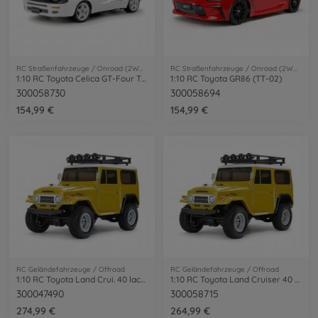
RC Straßenfahrzeuge / Onroad (2WD/4WD)
RC Straßenfahrzeuge / Onroad (2WD/4WD)
1:10 RC Toyota Celica GT-Four TT-02 ST185
1:10 RC Toyota GR86 (TT-02)
300058730
300058694
154,99 €
154,99 €
RC Geländefahrzeuge / Offroad
RC Geländefahrzeuge / Offroad
1:10 RC Toyota Land Crui. 40 lack. CC-02
1:10 RC Toyota Land Cruiser 40 CC-02
300047490
300058715
274,99 €
264,99 €