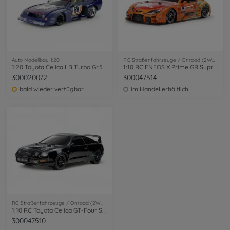
Auto Modellbau 1:20
RC Straßenfahrzeuge / Onroad (2WD/4WD)
1:20 Toyota Celica LB Turbo Gr.5
1:10 RC ENEOS X Prime GR Supra TT-02
300020072
300047514
bald wieder verfügbar
im Handel erhältlich
RC Straßenfahrzeuge / Onroad (2WD/4WD)
1:10 RC Toyota Celica GT-Four ST205 sw.TT-02
300047510