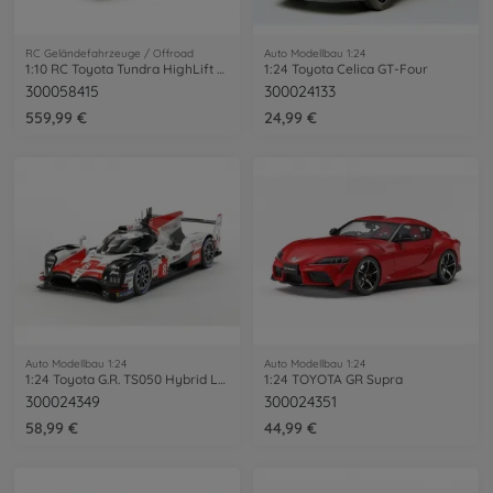
RC Geländefahrzeuge / Offroad
Auto Modellbau 1:24
1:10 RC Toyota Tundra HighLift 3-Gang
1:24 Toyota Celica GT-Four
300058415
300024133
559,99 €
24,99 €
Auto Modellbau 1:24
Auto Modellbau 1:24
1:24 Toyota G.R. TS050 Hybrid LM F103GT
1:24 TOYOTA GR Supra
300024349
300024351
58,99 €
44,99 €