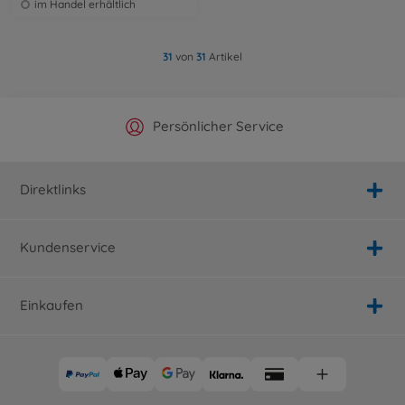
im Handel erhältlich
31
von
31
Artikel
Offizieller Hersteller Shop
Versandkostenfrei ab 25€
Persönlicher Service
Schnelle Lieferung
Direktlinks
Kundenservice
Einkaufen