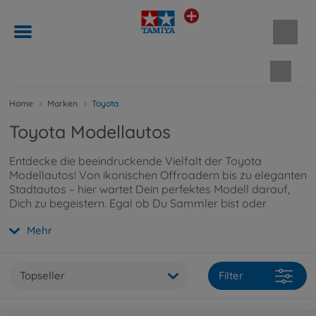
Waren
Home
Marken
Toyota
Toyota Modellautos
Entdecke die beeindruckende Vielfalt der Toyota
Modellautos! Von ikonischen Offroadern bis zu eleganten
Stadtautos – hier wartet Dein perfektes Modell darauf,
Dich zu begeistern. Egal ob Du Sammler bist oder
einfach die Faszination von Toyota erleben möchtest,
Mehr
diese detailgetreuen Miniaturen lassen keinen Wunsch
offen.
Topseller
Filter