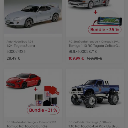
Bundle - 35 %
Auto Modellbau 1:24
RC Straßenfahrzeuge / Onroad (2WD/4WD)
1:24 Toyota Supra
Tamiya 1:10 RC Toyota Celica GT-Four Bundle
300024123
BDL-300058718
28,49 €
109,99 €
168,98 €
Bundle - 31 %
RC Straßenfahrzeuge / Onroad (2WD/4WD)
RC Geländefahrzeuge / Offroad
Tamiya RC Toyota Bundle
1:10 RC Toyota 4x4 Pick Up Bruiser 2012