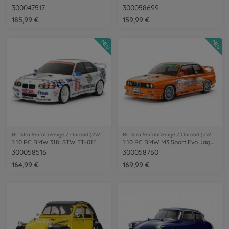
300047517
300058699
185,99 €
159,99 €
NEU
NEU
RC Straßenfahrzeuge / Onroad (2WD/4WD)
RC Straßenfahrzeuge / Onroad (2WD/4WD)
1:10 RC BMW 318i STW TT-01E
1:10 RC BMW M3 Sport Evo Jägermeister TT-02
300058516
300058760
164,99 €
169,99 €