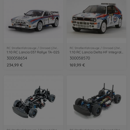
RC Straßenfahrzeuge / Onroad (2WD/4WD)
RC Straßenfahrzeuge / Onroad (2WD/4WD)
1:10 RC Lancia 037 Rallye TA-02S
1:10 RC Lancia Delta HF Integrale TT-02
300058654
300058570
234,99 €
169,99 €