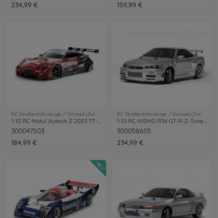
234,99 €
159,99 €
RC Straßenfahrzeuge / Onroad (2WD/4WD)
RC Straßenfahrzeuge / Onroad (2WD/4WD)
1:10 RC Motul Autech Z 2023 TT-02 Lack.
1:10 RC NISMO R34 GT-R Z-Tune (TT-02D)
300047503
300058605
184,99 €
234,99 €
NEU