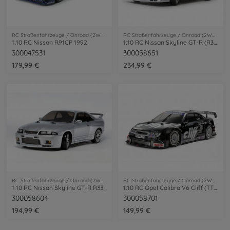
RC Straßenfahrzeuge / Onroad (2WD/4WD)
RC Straßenfahrzeuge / Onroad (2WD/4WD)
1:10 RC Nissan R91CP 1992
1:10 RC Nissan Skyline GT-R (R32) TT-02D
300047531
300058651
179,99 €
234,99 €
RC Straßenfahrzeuge / Onroad (2WD/4WD)
RC Straßenfahrzeuge / Onroad (2WD/4WD)
1:10 RC Nissan Skyline GT-R R33 TT-02D
1:10 RC Opel Calibra V6 Cliff (TT-01E)
300058604
300058701
194,99 €
149,99 €