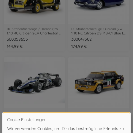
RC Straßenfahrzeuge / Onroad (2WD/4WD)
RC Straßenfahrzeuge / Onroad (2WD/4WD)
1:10 RC Citroen 2CV Charleston M-05
1:10 RC Citroen DS MB-01 Blau Lack.
300058655
300047502
144,99 €
174,99 €
RC Straßenfahrzeuge / Onroad (2WD/4WD)
RC Straßenfahrzeuge / Onroad (2WD/4WD)
1:10 RC F104 PRO II Chassis Kit
1:10 RC Fiat 131 Abarth Olio Fiat MF-01X
300058652
300058723
254,99 €
184,99 €