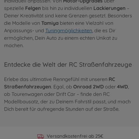
individuell anpassen. Von
Motor-Upgrades
über
spezielle
Felgen
bis hin zu individuellen
Lackierungen
–
Deiner Kreativität sind keine Grenzen gesetzt. Besonders
die Modelle von
Tamiya
bieten eine Vielzahl von
Anpassungs- und
Tuningmöglichkeiten
, die es Dir
ermöglichen, Dein Auto zu einem echten Unikat zu
machen.
Entdecke die Welt der RC Straßenfahrzeuge
Erlebe das ultimative Renngefühl mit unseren
RC
Straßenfahrzeugen
. Egal, ob
Onroad 2WD
oder
4WD
,
ob Tourenwagen oder Drift Car – finde den RC
Modellbausatz, der zu Deinem Fahrstil passt, und mach
Dich bereit für aufregende Stunden auf der Straße.
Offizieller Hersteller Shop
Versandkostenfrei ab 25€
Persönlicher Service
Schnelle Lieferung