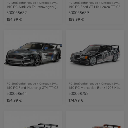
RC Straßenfahrzeuge / Onroad (2WD/4WD)
RC Straßenfahrzeuge / Onroad (2WD/4WD)
1:10 RC Audi V8 Tourenwagen (TT-02)
1:10 RC Ford GT Mk.II 2020 TT-02
300058682
300058689
154,99 €
159,99 €
RC Straßenfahrzeuge / Onroad (2WD/4WD)
RC Straßenfahrzeuge / Onroad (2WD/4WD)
1:10 RC Ford Mustang GT4 TT-02
1:10 RC Mercedes Benz 190E König-Pilsener TT-02
300058664
300058752
154,99 €
174,99 €