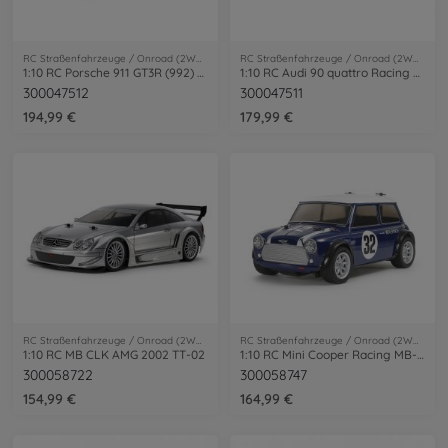
RC Straßenfahrzeuge / Onroad (2WD/4WD)
RC Straßenfahrzeuge / Onroad (2WD/4WD)
1:10 RC Porsche 911 GT3R (992) Lac.TT-02
1:10 RC Audi 90 quattro Racing Lac.TT-02
300047512
300047511
194,99 €
179,99 €
RC Straßenfahrzeuge / Onroad (2WD/4WD)
RC Straßenfahrzeuge / Onroad (2WD/4WD)
1:10 RC MB CLK AMG 2002 TT-02
1:10 RC Mini Cooper Racing MB-01
300058722
300058747
154,99 €
164,99 €