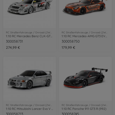
RC Straßenfahrzeuge / Onroad (2WD/4WD)
RC Straßenfahrzeuge / Onroad (2WD/4WD)
1:10 RC Mercedes Benz CLK-GT-R 1997 TC-01
1:10 RC Mercedes-AMG GT3 EVO TT-02
300058731
300058750
274,99 €
179,99 €
RC Straßenfahrzeuge / Onroad (2WD/4WD)
RC Straßenfahrzeuge / Onroad (2WD/4WD)
1:10 RC Mitsubishi Lancer Evo V (TT-02)
1:10 RC Porsche 911 GT3 R (992)
300058713
300058745