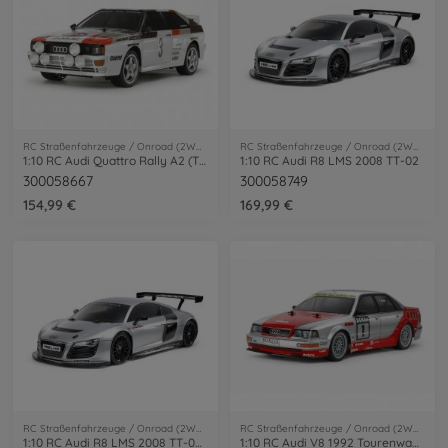
RC Straßenfahrzeuge / Onroad (2WD/4WD)
RC Straßenfahrzeuge / Onroad (2WD/4WD)
1:10 RC Audi Quattro Rally A2 (TT-02)
1:10 RC Audi R8 LMS 2008 TT-02
300058667
300058749
154,99 €
169,99 €
RC Straßenfahrzeuge / Onroad (2WD/4WD)
RC Straßenfahrzeuge / Onroad (2WD/4WD)
1:10 RC Audi R8 LMS 2008 TT-02 Lack.
1:10 RC Audi V8 1992 Tourenwagen (TT-02)