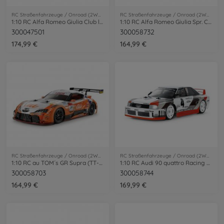
RC Straßenfahrzeuge / Onroad (2WD/4WD)
RC Straßenfahrzeuge / Onroad (2WD/4WD)
1:10 RC Alfa Romeo Giulia Club lackiert MB-01
1:10 RC Alfa Romeo Giulia Spr. Club MB-01
300047501
300058732
174,99 €
164,99 €
RC Straßenfahrzeuge / Onroad (2WD/4WD)
RC Straßenfahrzeuge / Onroad (2WD/4WD)
1:10 RC au TOM´s GR Supra (TT-02)
1:10 RC Audi 90 quattro Racing TT-02
300058703
300058744
164,99 €
169,99 €