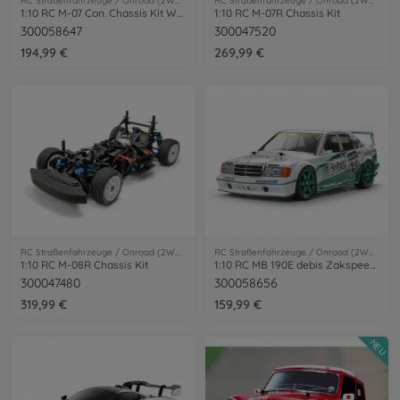
RC Straßenfahrzeuge / Onroad (2WD/4WD)
RC Straßenfahrzeuge / Onroad (2WD/4WD)
1:10 RC M-07 Con. Chassis Kit WB225/239
1:10 RC M-07R Chassis Kit
300058647
300047520
194,99 €
269,99 €
RC Straßenfahrzeuge / Onroad (2WD/4WD)
RC Straßenfahrzeuge / Onroad (2WD/4WD)
1:10 RC M-08R Chassis Kit
1:10 RC MB 190E debis Zakspeed TT-01E
300047480
300058656
319,99 €
159,99 €
NEU