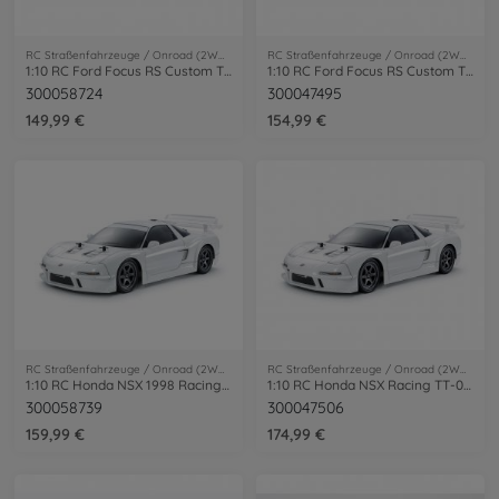
RC Straßenfahrzeuge / Onroad (2WD/4WD)
RC Straßenfahrzeuge / Onroad (2WD/4WD)
1:10 RC Ford Focus RS Custom TT-02
1:10 RC Ford Focus RS Custom TT-02 Lack.
300058724
300047495
149,99 €
154,99 €
RC Straßenfahrzeuge / Onroad (2WD/4WD)
RC Straßenfahrzeuge / Onroad (2WD/4WD)
1:10 RC Honda NSX 1998 Racing TT-02
1:10 RC Honda NSX Racing TT-02 Wei. Lack
300058739
300047506
159,99 €
174,99 €