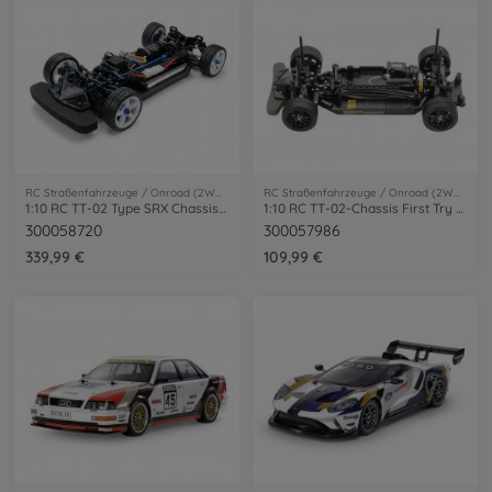
RC Straßenfahrzeuge / Onroad (2WD/4WD)
RC Straßenfahrzeuge / Onroad (2WD/4WD)
1:10 RC TT-02 Type SRX Chassis Kit
1:10 RC TT-02-Chassis First Try On-Road
300058720
300057986
339,99 €
109,99 €