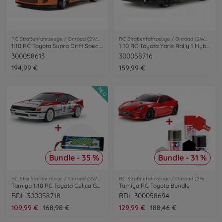
RC Straßenfahrzeuge / Onroad (2WD/4WD)
RC Straßenfahrzeuge / Onroad (2WD/4WD)
1:10 RC Toyota Supra Drift Spec TT-02D
1:10 RC Toyota Yaris Rally 1 Hyb. TT-02
300058613
300058716
194,99 €
159,99 €
NEU
Bundle - 35 %
Bundle - 31 %
RC Straßenfahrzeuge / Onroad (2WD/4WD)
RC Straßenfahrzeuge / Onroad (2WD/4WD)
Tamiya 1:10 RC Toyota Celica GT-Four Bundle
Tamiya RC Toyota Bundle
BDL-300058718
BDL-300058694
109,99 €
168,98 €
129,99 €
188,46 €