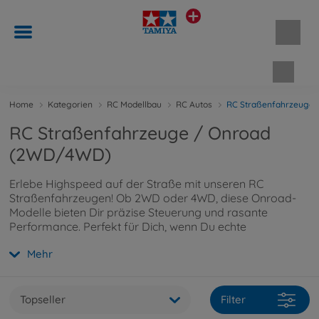
Waren
Home
Kategorien
RC Modellbau
RC Autos
RC Straßenfahrzeuge
RC Straßenfahrzeuge / Onroad
(2WD/4WD)
Erlebe Highspeed auf der Straße mit unseren RC
Straßenfahrzeugen! Ob 2WD oder 4WD, diese Onroad-
Modelle bieten Dir präzise Steuerung und rasante
Performance. Perfekt für Dich, wenn Du echte
Rennatmosphäre auf glattem Asphalt erleben willst!
Mehr
Wenn Du mehr dazu erfahren möchtest, kannst Du
hier
weiterlesen.
Topseller
Filter