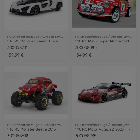
RC Straßenfahrzeuge / Onroad (2WD/4WD)
RC Straßenfahrzeuge / Onroad (2WD/4WD)
1:10 RC McLaren Senna TT-02
1:10 RC Mini Cooper Monte Carlo ´94 M-05
300058711
300058483
159,99 €
154,99 €
RC Straßenfahrzeuge / Onroad (2WD/4WD)
RC Straßenfahrzeuge / Onroad (2WD/4WD)
1:10 RC Monster Beetle 2015
1:10 RC Motul Autech Z 2023 TT-02
300058618
300058735