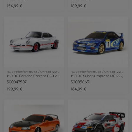
154,99 €
169,99 €
RC Straßenfahrzeuge / Onroad (2WD/4WD)
RC Straßenfahrzeuge / Onroad (2WD/4WD)
1:10 RC Porsche Carrera RSR 2.8 La.BT-01
1:10 RC Subaru Impreza MC 99 (TT-02)
300047507
300058631
199,99 €
164,99 €