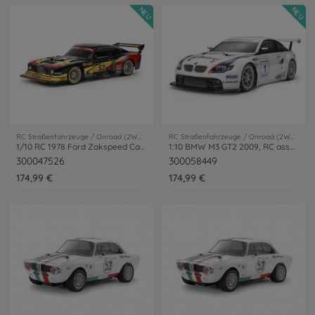
NEU
NEU
RC Straßenfahrzeuge / Onroad (2WD/4WD)
RC Straßenfahrzeuge / Onroad (2WD/4WD)
1/10 RC 1978 Ford Zakspeed Capri Turbo TT-02
1:10 BMW M3 GT2 2009, RC assembly kit
300047526
300058449
174,99 €
174,99 €