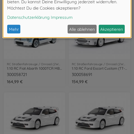
RC Straßenfahrzeuge / Onroad (2WD/4WD)
RC Straßenfahrzeuge / Onroad (2WD/4WD)
1:10 RC Fiat Abarth 1000TCR MB-01
1:10 RC Ford Escort Custom (TT-02)
300058721
300058691
164,99 €
154,99 €