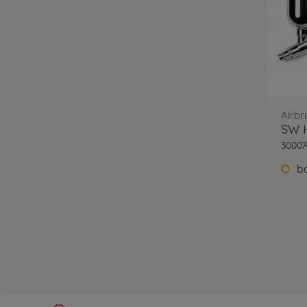
Airbr
30007
b