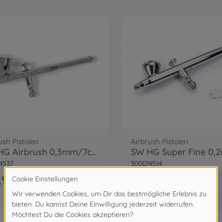
ush Pistolen
Airbrush Pistolen
SW HG Airbrush 0,3mm/7cc/DA
SW HG Super Fine 0,
4537
300074514
,99 €
179,99 €