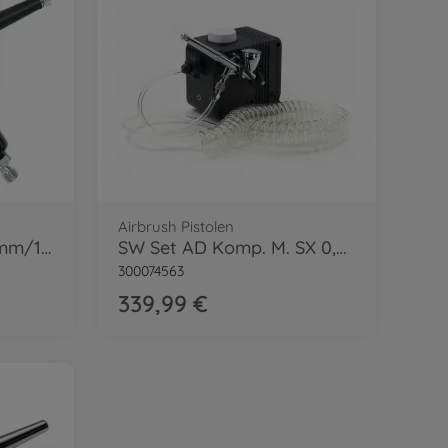
Airbrush Pistolen
SW HG Wide Trig. 0,5mm/15cc
SW Set AD Komp. M. SX 0,3/7cc
300074563
339,99 €