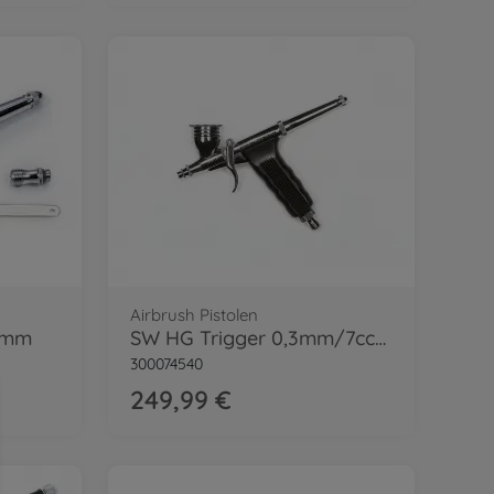
Airbrush Pistolen
2mm
SW HG Trigger 0,3mm/7cc/SA
300074540
249,99 €