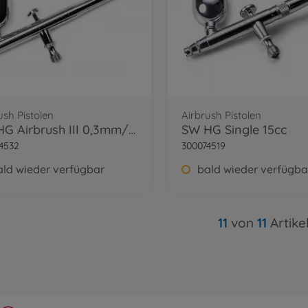
ush Pistolen
Airbrush Pistolen
SW HG Airbrush III 0,3mm/DA
SW HG Single 15cc
4532
300074519
ald wieder verfügbar
bald wieder verfügba
11
von
11
Artike