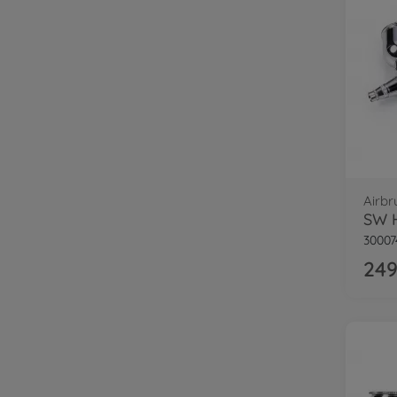
Airbr
SW 
30007
249