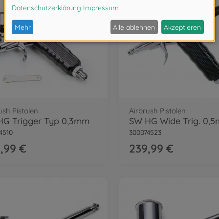
ush Pistolen
Airbrush Pistolen
HG Trigger Typ 0,3mm
4510
300074523
,99 €
239,99 €