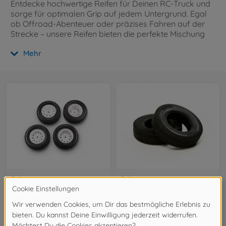
Entdecke hochwertige Reifen für Deinen RC-Truck und
sorge für optimalen Grip auf jedem Untergrund. Egal
ob Offroad-Abenteuer oder präzises Fahren auf der
Strecke – unsere Reifen bieten die perfekte Mischung
aus Stabilität und Performance für Dein Modell.
Mehr
Reifen
Reifen
1:14 EC Race-Truck-Räder Set (2+2)26mm
1:14 Truckreifen (2) hart 22mm
300099646
300056527
31,99 €
12,19 €