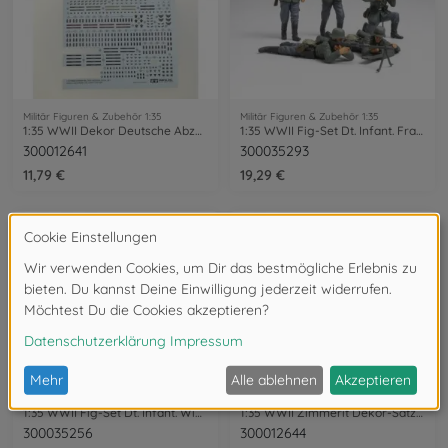
Militär Figuren & Zubehör 1:35
Militär Figuren & Zubehör 1:35
1:35 WWII Dekor Deutsche Abzeichen Vol.2
1:35 WWII Fig-Set Dt. Infant. Frankr.(5)
300012641
300035293
11,79 €
19,29 €
Militär Figuren & Zubehör 1:35
Militär Figuren & Zubehör 1:35
1:35 WWII Fig-Set Dt. Infant. Winter (5)
1:35 WWII Zimmerit Dekor-Satz Elefant
300035256
300012644