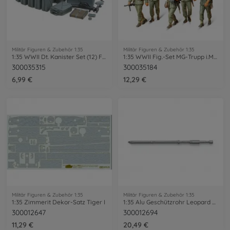
Militär Figuren & Zubehör 1:35
Militär Figuren & Zubehör 1:35
1:35 WWII Dt. Kanister Set (12) Früh.
1:35 WWII Fig.-Set MG-Trupp i.Manöver(5)
300035315
300035184
6,99 €
12,29 €
Militär Figuren & Zubehör 1:35
Militär Figuren & Zubehör 1:35
1:35 Zimmerit Dekor-Satz Tiger I
1:35 Alu Geschützrohr Leopard 2 A7V
300012647
300012694
11,29 €
20,49 €