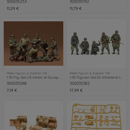
300035253
300035192
11,29 €
11,79 €
Militär Figuren & Zubehör 1:35
Militär Figuren & Zubehör 1:35
1:35 Fig.-Set US Infant. W-Europa (8)
1:35 Figuren-Set Dt. Infanterie 1943-45 (5)
300035048
300035382
7,19 €
17,99 €