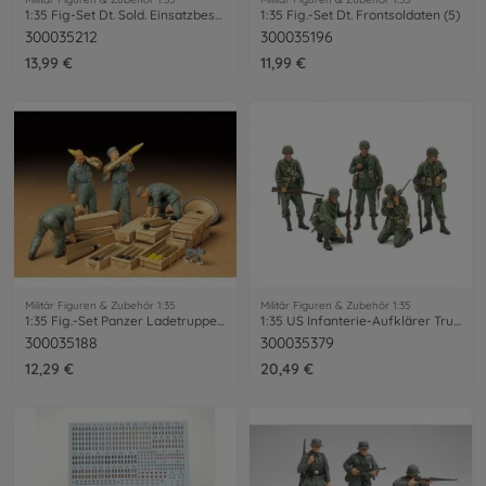
1:35 Fig-Set Dt. Sold. Einsatzbespr.(5)
1:35 Fig.-Set Dt. Frontsoldaten (5)
300035212
300035196
13,99 €
11,99 €
Militär Figuren & Zubehör 1:35
Militär Figuren & Zubehör 1:35
1:35 Fig.-Set Panzer Ladetruppe (4)
1:35 US Infanterie-Aufklärer Trupp (5)
300035188
300035379
12,29 €
20,49 €