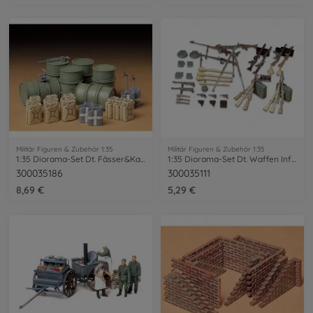
Militär Figuren & Zubehör 1:35
Militär Figuren & Zubehör 1:35
1:35 Diorama-Set Dt. Fässer&Kanister
1:35 Diorama-Set Dt. Waffen Inf.(24)
300035186
300035111
8,69 €
5,29 €