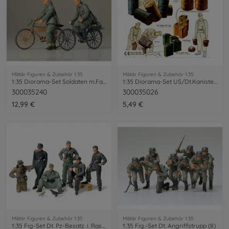
Militär Figuren & Zubehör 1:35
Militär Figuren & Zubehör 1:35
1:35 Diorama-Set Soldaten m.Fahrrad (2)
1:35 Diorama-Set US/Dt.Kanister&Fäss.
300035240
300035026
12,99 €
5,49 €
Militär Figuren & Zubehör 1:35
Militär Figuren & Zubehör 1:35
1:35 Fig-Set Dt. Pz-Besatz. i. Rast (6)
1:35 Fig.-Set Dt. Angriffstrupp (8)