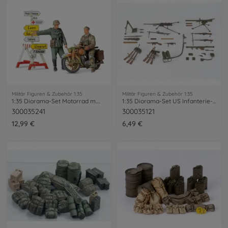
Militär Figuren & Zubehör 1:35
Militär Figuren & Zubehör 1:35
1:35 Diorama-Set Motorrad m.Wegwei.(2)
1:35 Diorama-Set US Infanterie-Waffen
300035241
300035121
12,99 €
6,49 €