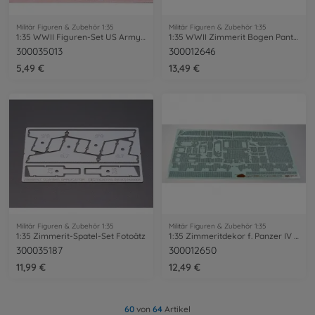
Militär Figuren & Zubehör 1:35
Militär Figuren & Zubehör 1:35
1:35 WWII Figuren-Set US Army Infant.(4)
1:35 WWII Zimmerit Bogen Panther G Early
300035013
300012646
5,49 €
13,49 €
Militär Figuren & Zubehör 1:35
Militär Figuren & Zubehör 1:35
1:35 Zimmerit-Spatel-Set Fotoätz
1:35 Zimmeritdekor f. Panzer IV Ausf.J
300035187
300012650
11,99 €
12,49 €
60
von
64
Artikel