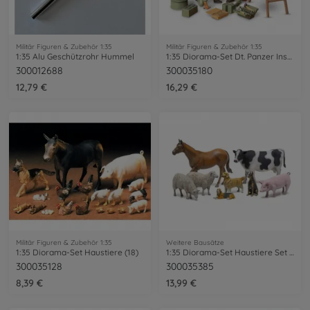
Militär Figuren & Zubehör 1:35
Militär Figuren & Zubehör 1:35
1:35 Alu Geschützrohr Hummel
1:35 Diorama-Set Dt. Panzer Instands.(2)
300012688
300035180
12,79 €
16,29 €
Militär Figuren & Zubehör 1:35
Weitere Bausätze
1:35 Diorama-Set Haustiere (18)
1:35 Diorama-Set Haustiere Set 2 (8)
300035128
300035385
8,39 €
13,99 €