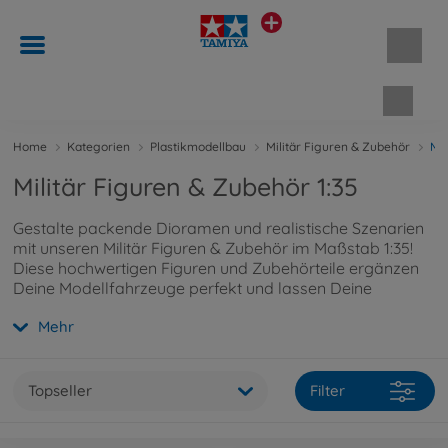
Waren
Home
Kategorien
Plastikmodellbau
Militär Figuren & Zubehör
Mil
Militär Figuren & Zubehör 1:35
Gestalte packende Dioramen und realistische Szenarien
mit unseren Militär Figuren & Zubehör im Maßstab 1:35!
Diese hochwertigen Figuren und Zubehörteile ergänzen
Deine Modellfahrzeuge perfekt und lassen Deine
Militärprojekte lebendig wirken. Ideal für Sammler und
Mehr
detailverliebte Modellbauer!
Topseller
Filter