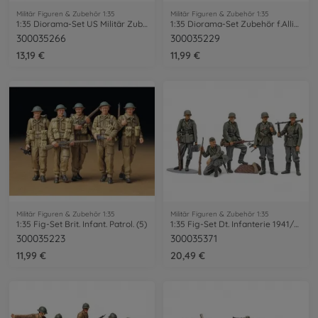
Militär Figuren & Zubehör 1:35
Militär Figuren & Zubehör 1:35
1:35 Diorama-Set US Militär Zub. Modern
1:35 Diorama-Set Zubehör f.Allierte Fhz.
300035266
300035229
13,19 €
11,99 €
Militär Figuren & Zubehör 1:35
Militär Figuren & Zubehör 1:35
1:35 Fig-Set Brit. Infant. Patrol. (5)
1:35 Fig-Set Dt. Infanterie 1941/42 (5)
300035223
300035371
11,99 €
20,49 €