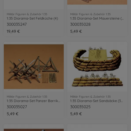
Militär Figuren & Zubehör 1:35
Militär Figuren & Zubehör 1:35
1:35 Diorama-Set Feldküche (4)
1:35 Diorama-Set Mauersteine (22)
300035247
300035028
19,49 €
5,49 €
Militär Figuren & Zubehör 1:35
Militär Figuren & Zubehör 1:35
1:35 Diorama-Set Panzer Barrikaden
1:35 Diorama-Set Sandsäcke (36+12)
300035027
300035025
5,49 €
5,49 €