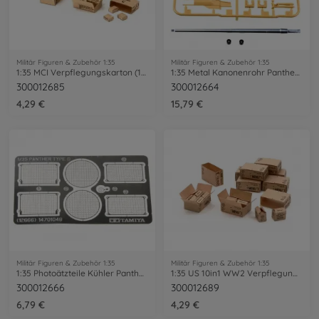
Militär Figuren & Zubehör 1:35
Militär Figuren & Zubehör 1:35
1:35 MCI Verpflegungskarton (11) Vietnam
1:35 Metal Kanonenrohr Panther Ausf.D
300012685
300012664
4,29 €
15,79 €
Militär Figuren & Zubehör 1:35
Militär Figuren & Zubehör 1:35
1:35 Photoätzteile Kühler Panther Ausf.D
1:35 US 10in1 WW2 Verpflegungskarton
300012666
300012689
6,79 €
4,29 €