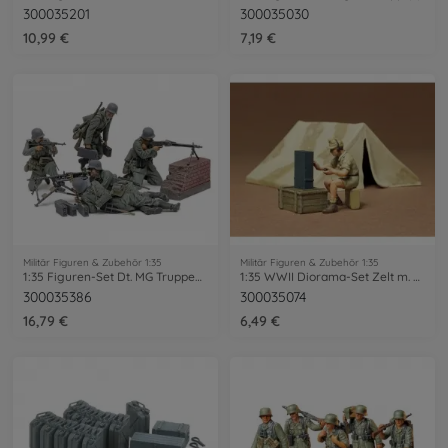
300035201
300035030
10,99 €
7,19 €
Militär Figuren & Zubehör 1:35
Militär Figuren & Zubehör 1:35
1:35 Figuren-Set Dt. MG Truppen (5) Mit.WW2
1:35 WWII Diorama-Set Zelt m. Funk (1)
300035386
300035074
16,79 €
6,49 €