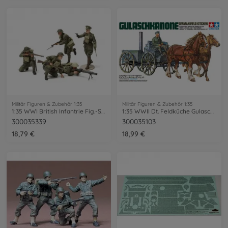
Militär Figuren & Zubehör 1:35
Militär Figuren & Zubehör 1:35
1:35 WWI British Infantrie Fig.-Set (5)
1:35 WWII Dt. Feldküche Gulaschkanone(1)
300035339
300035103
18,79 €
18,99 €