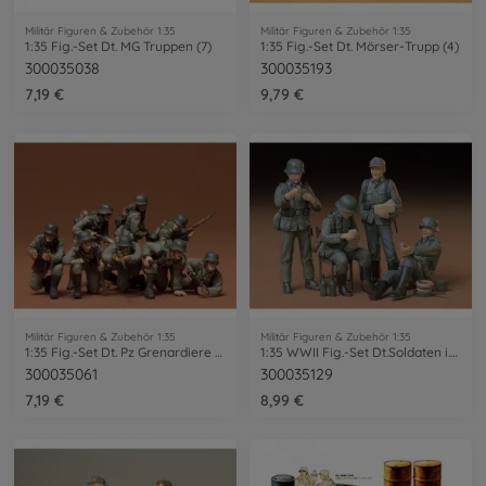
Militär Figuren & Zubehör 1:35
Militär Figuren & Zubehör 1:35
1:35 Fig.-Set Dt. MG Truppen (7)
1:35 Fig.-Set Dt. Mörser-Trupp (4)
300035038
300035193
7,19 €
9,79 €
Militär Figuren & Zubehör 1:35
Militär Figuren & Zubehör 1:35
1:35 Fig.-Set Dt. Pz Grenardiere (8)
1:35 WWII Fig.-Set Dt.Soldaten i.Ruhe(4)
300035061
300035129
7,19 €
8,99 €