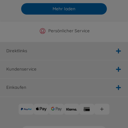
Mehr laden
Offizieller Hersteller Shop
Versandkostenfrei ab 25€
Persönlicher Service
Schnelle Lieferung
Direktlinks
Kundenservice
Einkaufen