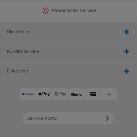
Offizieller Hersteller Shop
Versandkostenfrei ab 25€
Persönlicher Service
Schnelle Lieferung
Direktlinks
Kundenservice
Einkaufen
Service Portal