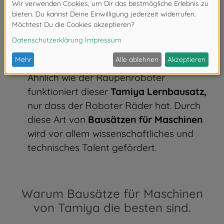
Auch das Heben der Arme während der
Fahrt ist möglich.
Der Raupenroboter ist
für alle Bastler und Programmierer ein
absolutes Highlight.
STEM Microcomputer Roboter (Rad):
Ähnlich wie der Raupenroboter
funktioniert dieser
Tamiya Lernbausatz,
nur dass der Roboter Räder hat. Durch
diese Art von
Bausätzen für Maschinen
wird vor allem wissenschaftliches und
technisches Talent gefördert.
Warum Bausätze für Maschinen
von Tamiya die besten sind.