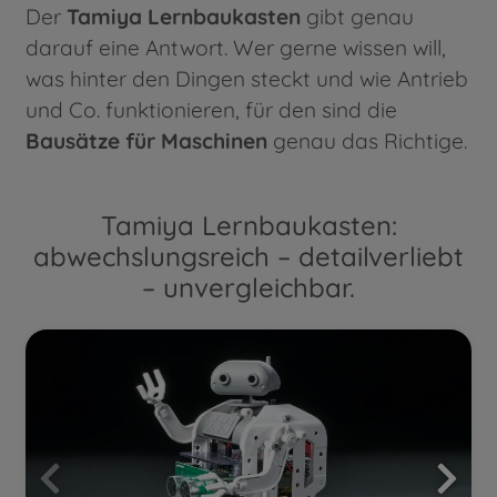
Der
Tamiya Lernbaukasten
gibt genau
darauf eine Antwort. Wer gerne wissen will,
was hinter den Dingen steckt und wie Antrieb
und Co. funktionieren, für den sind die
Bausätze für
Maschinen
genau das Richtige.
Tamiya Lernbaukasten:
abwechslungsreich – detailverliebt
– unvergleichbar.