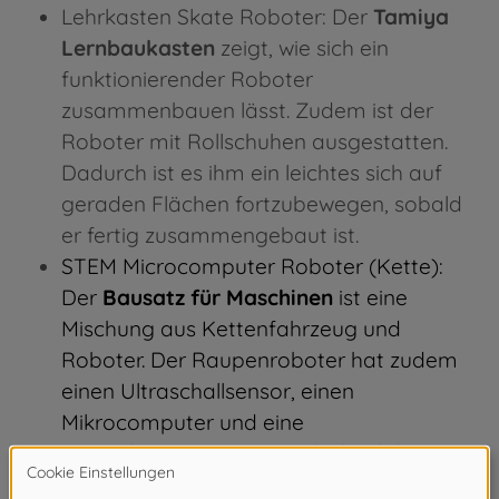
Lehrkasten Skate Roboter: Der
Tamiya
Lernbaukasten
zeigt, wie sich ein
funktionierender Roboter
zusammenbauen lässt. Zudem ist der
Roboter mit Rollschuhen ausgestatten.
Dadurch ist es ihm ein leichtes sich auf
geraden Flächen fortzubewegen, sobald
er fertig zusammengebaut ist.
STEM Microcomputer Roboter (Kette):
Der
Bausatz für Maschinen
ist eine
Mischung aus Kettenfahrzeug und
Roboter. Der Raupenroboter hat zudem
einen Ultraschallsensor, einen
Mikrocomputer und eine
Doppelmotorsteuerung, dadurch kann er
zum Beispiel Hindernissen ausweichen.