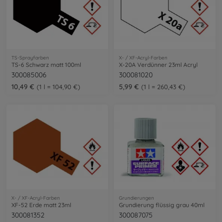
TS-Sprayfarben
X- / XF-Acryl-Farben
TS-6 Schwarz matt 100ml
X-20A Verdünner 23ml Acryl
300085006
300081020
10,49 €
5,99 €
1 l = 104,90 €
1 l = 260,43 €
X- / XF-Acryl-Farben
Grundierungen
XF-52 Erde matt 23ml
Grundierung flüssig grau 40ml
300081352
300087075