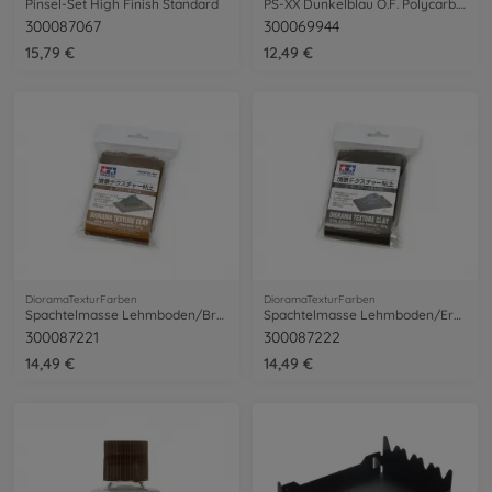
Pinsel-Set High Finish Standard
PS-XX Dunkelblau O.F. Polycarb. 100ml
300087067
300069944
15,79 €
12,49 €
DioramaTexturFarben
DioramaTexturFarben
Spachtelmasse Lehmboden/Braun 150g Dio.
Spachtelmasse Lehmboden/Erde dunkel 150g Dio.
300087221
300087222
14,49 €
14,49 €