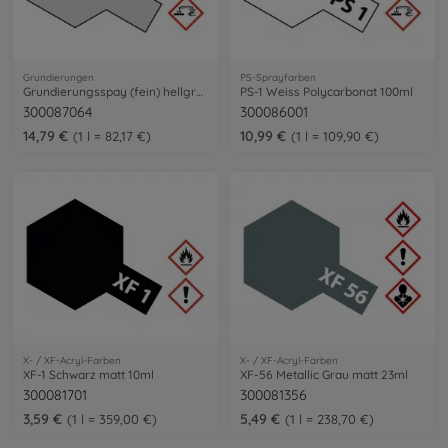
Grundierungen
PS-Sprayfarben
Grundierungsspay (fein) hellgrau 180ml
PS-1 Weiss Polycarbonat 100ml
300087064
300086001
14,79 €
10,99 €
1 l = 82,17 €
1 l = 109,90 €
X- / XF-Acryl-Farben
X- / XF-Acryl-Farben
XF-1 Schwarz matt 10ml
XF-56 Metallic Grau matt 23ml
300081701
300081356
3,59 €
5,49 €
1 l = 359,00 €
1 l = 238,70 €