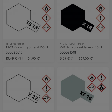
TS-Sprayfarben
X- / XF-Acryl-Farben
TS-13 Klarlack glänzend 100ml
X-18 Schwarz seidenmatt 10ml
300085013
300081518
10,49 €
3,59 €
1 l = 104,90 €
1 l = 359,00 €