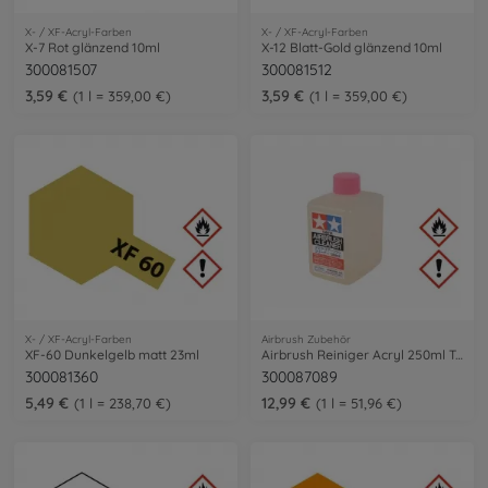
X- / XF-Acryl-Farben
X- / XF-Acryl-Farben
X-7 Rot glänzend 10ml
X-12 Blatt-Gold glänzend 10ml
300081507
300081512
3,59 €
3,59 €
1 l = 359,00 €
1 l = 359,00 €
X- / XF-Acryl-Farben
Airbrush Zubehör
XF-60 Dunkelgelb matt 23ml
Airbrush Reiniger Acryl 250ml Tamiya
300081360
300087089
5,49 €
12,99 €
1 l = 238,70 €
1 l = 51,96 €