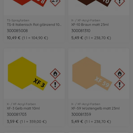
TS-Sprayfarben
X- / XF-Acryl-Farben
TS-8 Italienisch Rot glänzend 100ml
XF-10 Braun matt 23ml
300085008
300081310
10,49 €
5,49 €
1 l = 104,90 €
1 l = 238,70 €
X- / XF-Acryl-Farben
X- / XF-Acryl-Farben
XF-3 Gelb matt 10ml
XF-59 Wüstengelb matt 23ml
300081703
300081359
3,59 €
5,49 €
1 l = 359,00 €
1 l = 238,70 €