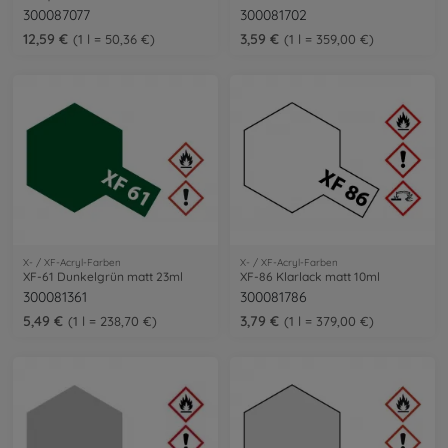
300087077
300081702
12,59 €
3,59 €
1 l = 50,36 €
1 l = 359,00 €
X- / XF-Acryl-Farben
X- / XF-Acryl-Farben
XF-61 Dunkelgrün matt 23ml
XF-86 Klarlack matt 10ml
300081361
300081786
5,49 €
3,79 €
1 l = 238,70 €
1 l = 379,00 €