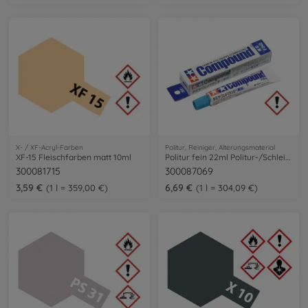
X- / XF-Acryl-Farben
Politur, Reiniger, Alterungsmaterial
XF-15 Fleischfarben matt 10ml
Politur fein 22ml Politur-/Schleifp.
300081715
300087069
3,59 €
6,69 €
1 l = 359,00 €
1 l = 304,09 €