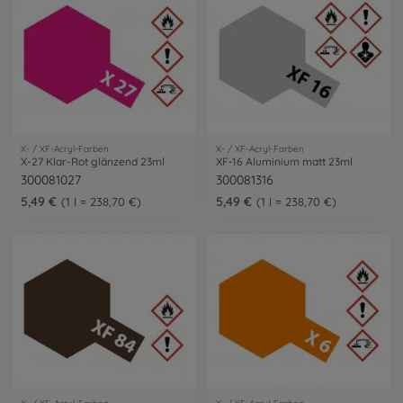
X- / XF-Acryl-Farben
X- / XF-Acryl-Farben
X-27 Klar-Rot glänzend 23ml
XF-16 Aluminium matt 23ml
300081027
300081316
5,49 €
5,49 €
1 l = 238,70 €
1 l = 238,70 €