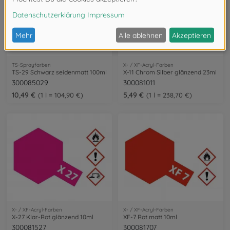
TS-Sprayfarben
X- / XF-Acryl-Farben
TS-29 Schwarz seidenmatt 100ml
X-11 Chrom Silber glänzend 23ml
300085029
300081011
10,49 €
5,49 €
1 l = 104,90 €
1 l = 238,70 €
X- / XF-Acryl-Farben
X- / XF-Acryl-Farben
X-27 Klar-Rot glänzend 10ml
XF-7 Rot matt 10ml
300081527
300081707