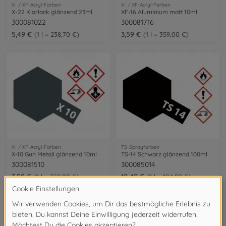
X- / XF-Acryl-Farben
X- / XF-Acryl-Farben
X-22 Klarlack glänzend 23ml
XF-16 Aluminium matt 10ml
300081022
300081716
5,49 €
3,59 €
1 l = 238,70 €
1 l = 359,00 €
X- / XF-Acryl-Farben
TS-Sprayfarben
X-10 Gun Metall glänzend 10ml
TS-14 Schwarz glänzend 100ml
300081510
300085014
3,59 €
10,49 €
1 l = 359,00 €
1 l = 104,90 €