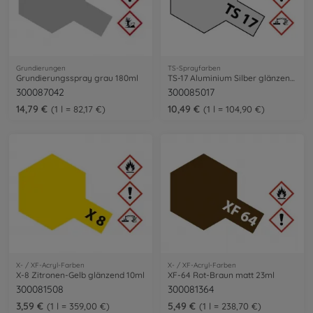
Grundierungen
TS-Sprayfarben
Grundierungsspray grau 180ml
TS-17 Aluminium Silber glänzend 100ml
300087042
300085017
14,79 €
10,49 €
1 l = 82,17 €
1 l = 104,90 €
X- / XF-Acryl-Farben
X- / XF-Acryl-Farben
X-8 Zitronen-Gelb glänzend 10ml
XF-64 Rot-Braun matt 23ml
300081508
300081364
3,59 €
5,49 €
1 l = 359,00 €
1 l = 238,70 €