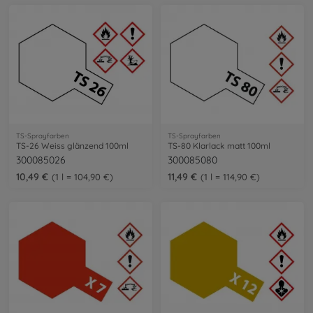
TS-Sprayfarben
TS-Sprayfarben
TS-26 Weiss glänzend 100ml
TS-80 Klarlack matt 100ml
300085026
300085080
10,49 €
11,49 €
1 l = 104,90 €
1 l = 114,90 €