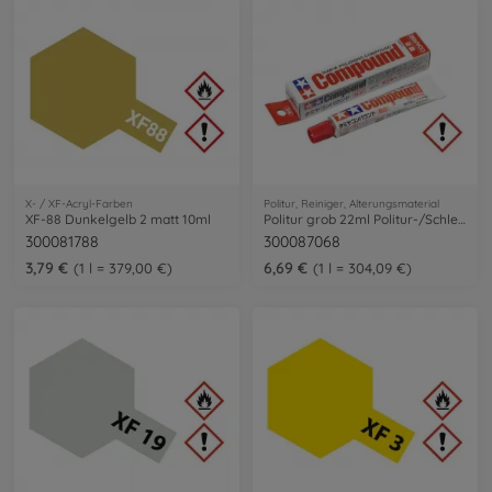
X- / XF-Acryl-Farben
Politur, Reiniger, Alterungsmaterial
XF-88 Dunkelgelb 2 matt 10ml
Politur grob 22ml Politur-/Schleifp.
300081788
300087068
3,79 €
6,69 €
1 l = 379,00 €
1 l = 304,09 €