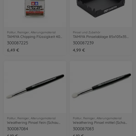
Politur, Reiniger, Alterungsmaterial
Pinsel und Zubehör
TAMIYA Chipping Flüssigkeit 40ml
TAMIYA Pinselablage 85x105x35mm
300087225
300087239
6,49 €
4,99 €
Politur, Reiniger, Alterungsmaterial
Politur, Reiniger, Alterungsmaterial
Weathering Pinsel fein (Schaumstoff)
Weathering Pinsel mittel (Schaumstoff)
300087084
300087083
6,19 €
6,19 €