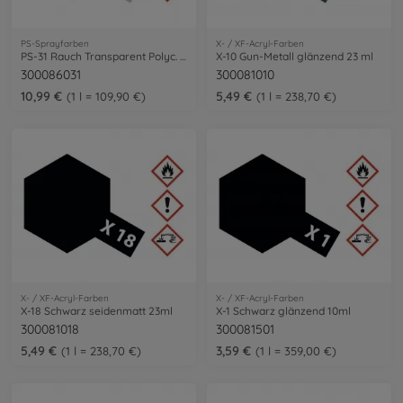
PS-Sprayfarben
X- / XF-Acryl-Farben
PS-31 Rauch Transparent Polyc. 100ml
X-10 Gun-Metall glänzend 23 ml
300086031
300081010
10,99 €
5,49 €
1 l = 109,90 €
1 l = 238,70 €
X- / XF-Acryl-Farben
X- / XF-Acryl-Farben
X-18 Schwarz seidenmatt 23ml
X-1 Schwarz glänzend 10ml
300081018
300081501
5,49 €
3,59 €
1 l = 238,70 €
1 l = 359,00 €