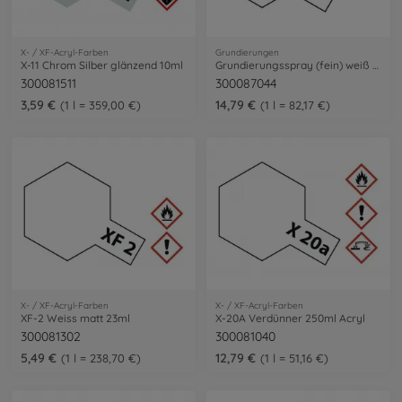
X- / XF-Acryl-Farben
Grundierungen
X-11 Chrom Silber glänzend 10ml
Grundierungsspray (fein) weiß 180ml
300081511
300087044
3,59 €
14,79 €
1 l = 359,00 €
1 l = 82,17 €
X- / XF-Acryl-Farben
X- / XF-Acryl-Farben
XF-2 Weiss matt 23ml
X-20A Verdünner 250ml Acryl
300081302
300081040
5,49 €
12,79 €
1 l = 238,70 €
1 l = 51,16 €