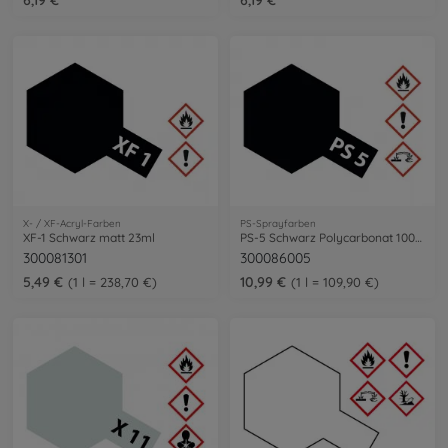
X- / XF-Acryl-Farben
PS-Sprayfarben
XF-1 Schwarz matt 23ml
PS-5 Schwarz Polycarbonat 100ml
300081301
300086005
5,49 €
10,99 €
1 l = 238,70 €
1 l = 109,90 €