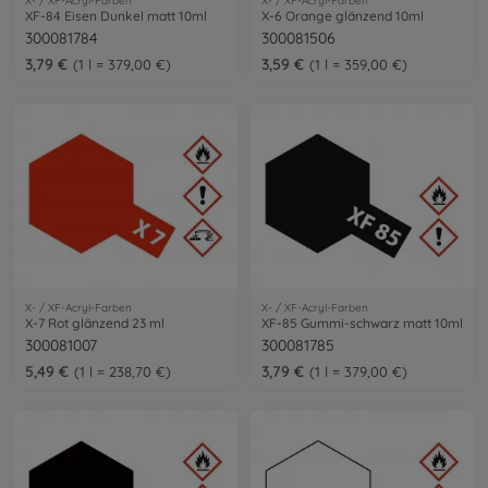
X- / XF-Acryl-Farben
X- / XF-Acryl-Farben
XF-84 Eisen Dunkel matt 10ml
X-6 Orange glänzend 10ml
300081784
300081506
3,79 €
3,59 €
1 l = 379,00 €
1 l = 359,00 €
X- / XF-Acryl-Farben
X- / XF-Acryl-Farben
X-7 Rot glänzend 23 ml
XF-85 Gummi-schwarz matt 10ml
300081007
300081785
5,49 €
3,79 €
1 l = 238,70 €
1 l = 379,00 €