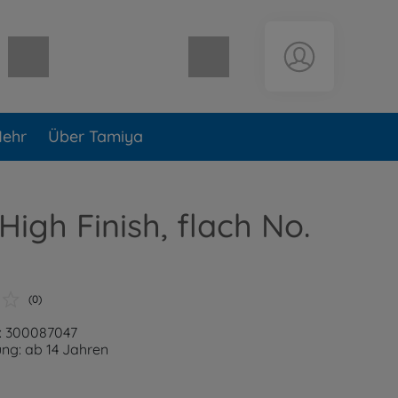
Warenkorb leer
ehr
Über Tamiya
 High Finish, flach No.
(0)
: 300087047
ng: ab 14 Jahren