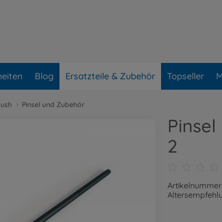
eiten
Blog
Ersatzteile & Zubehör
Topseller
M
rush
Pinsel und Zubehör
Pinsel
2
Artikelnummer
Altersempfehlu