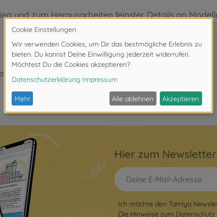
tieg und zum Herausarbeiten feinster Details an Model
eeignet.
Hier zum Newslette
Ich möchte den Tamiya Newslett
Die Hinweise zum
Datenschutz