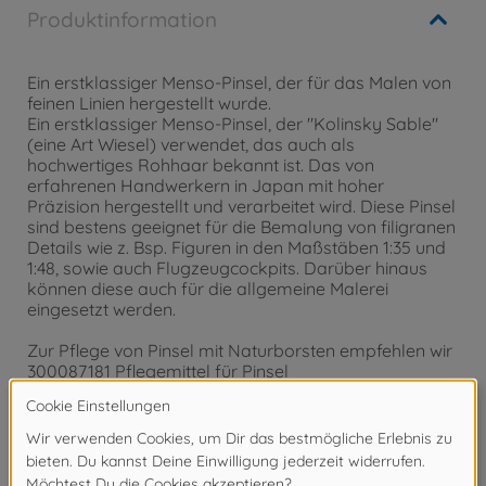
Produktinformation
Ein erstklassiger Menso-Pinsel, der für das Malen von
feinen Linien hergestellt wurde.
Ein erstklassiger Menso-Pinsel, der "Kolinsky Sable"
(eine Art Wiesel) verwendet, das auch als
hochwertiges Rohhaar bekannt ist. Das von
erfahrenen Handwerkern in Japan mit hoher
Präzision hergestellt und verarbeitet wird. Diese Pinsel
sind bestens geeignet für die Bemalung von filigranen
Details wie z. Bsp. Figuren in den Maßstäben 1:35 und
1:48, sowie auch Flugzeugcockpits. Darüber hinaus
können diese auch für die allgemeine Malerei
eingesetzt werden.
Zur Pflege von Pinsel mit Naturborsten empfehlen wir
300087181 Pflegemittel für Pinsel
Hochwertiger Menso-Pinsel, hoch-
wertige Naturborsten, Fein,
Grifflänge 130mm.