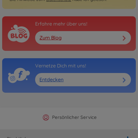
Erfahre mehr über uns!
Zum Blog
Vernetze Dich mit uns!
Entdecken
Offizieller Hersteller Shop
Versandkostenfrei ab 25€
Persönlicher Service
Schnelle Lieferung