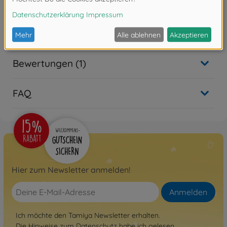
Achtung!
Nicht für Kinder unter 14 Jahren geeignet.
Bewertungen (1)
FAQ
Hier zum Newsletter anmelden!
Anmelden
Ich möchte den Tamiya Newsletter erhalten.
Die Hinweise zum
Datenschutz
habe ich gelesen.