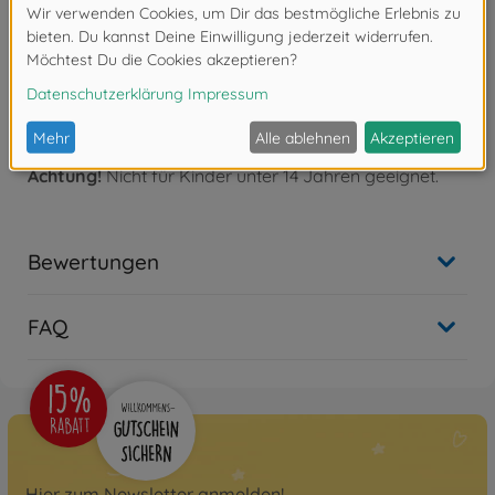
300087181 Pflegemittel für Pinsel
Hochwertiger Menso-Pinsel, hoch-
wertige Naturborsten, Extra Fein,
Grifflänge 130mm.
Achtung!
Nicht für Kinder unter 14 Jahren geeignet.
Bewertungen
FAQ
Hier zum Newsletter anmelden!