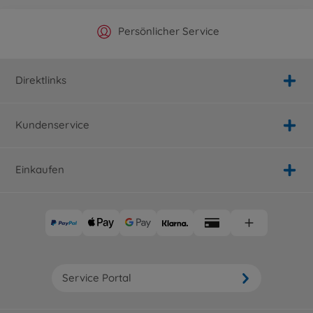
Offizieller Hersteller Shop
Versandkostenfrei ab 25€
Persönlicher Service
Schnelle Lieferung
Direktlinks
Kundenservice
Einkaufen
Service Portal