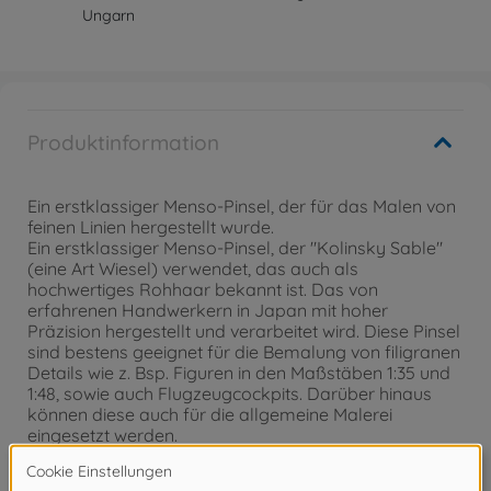
Ungarn
Produktinformation
Ein erstklassiger Menso-Pinsel, der für das Malen von
feinen Linien hergestellt wurde.
Ein erstklassiger Menso-Pinsel, der "Kolinsky Sable"
(eine Art Wiesel) verwendet, das auch als
hochwertiges Rohhaar bekannt ist. Das von
erfahrenen Handwerkern in Japan mit hoher
Präzision hergestellt und verarbeitet wird. Diese Pinsel
sind bestens geeignet für die Bemalung von filigranen
Details wie z. Bsp. Figuren in den Maßstäben 1:35 und
1:48, sowie auch Flugzeugcockpits. Darüber hinaus
können diese auch für die allgemeine Malerei
eingesetzt werden.
Zur Pflege von Pinsel mit Naturborsten empfehlen wir